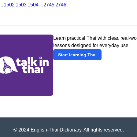
...
1502
1503
1504
...
2745
2746
Learn practical Thai with clear, real-wo
lessons designed for everyday use.
Start learning Thai
© 2024 English-Thai Dictionary. All rights reserved.