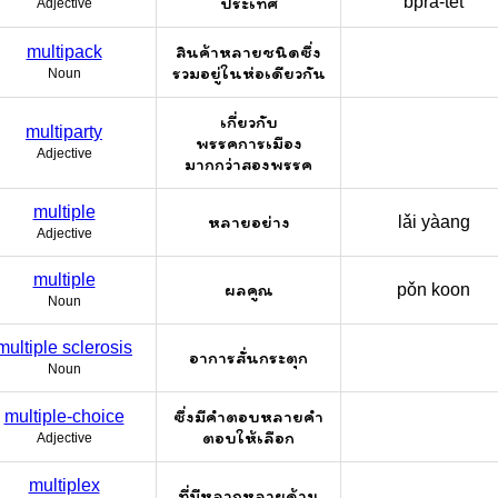
ประเทศ
bprà-têt
Adjective
สินค้าหลายชนิดซึ่ง
multipack
รวมอยู่ในห่อเดียวกัน
Noun
เกี่ยวกับ
multiparty
พรรคการเมือง
Adjective
มากกว่าสองพรรค
multiple
หลายอย่าง
lǎi yàang
Adjective
multiple
ผลคูณ
pǒn koon
Noun
multiple sclerosis
อาการสั่นกระตุก
Noun
ซึ่งมีคำตอบหลายคำ
multiple-choice
ตอบให้เลือก
Adjective
multiplex
ที่มีหลากหลายด้าน