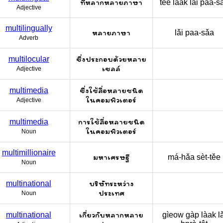
ที่หลากหลายภาษา
têe làak lǎi paa-sa
Adjective
multilingually
หลายภาษา
lǎi paa-sǎa
Adverb
ซึ่งประกอบด้วยหลาย
multilocular
เซลล์
Adjective
ซึ่งใช้สื่อหลายชนิด
multimedia
ในคอมพิวเตอร์
Adjective
การใช้สื่อหลายชนิด
multimedia
ในคอมพิวเตอร์
Noun
multimillionaire
มหาเศรษฐี
má-hǎa sèt-těe
Noun
บริษัทระหว่าง
multinational
ประเทศ
Noun
เกี่ยวกับหลากหลาย
multinational
gìeow gàp làak la