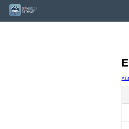
E
A
B