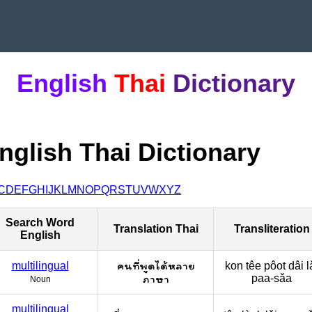
English
Thai
Dictionary
nglish Thai Dictionary
C
D
E
F
G
H
I
J
K
L
M
N
O
P
Q
R
S
T
U
V
W
X
Y
Z
Search Word
Translation Thai
Transliteration
English
คนที่พูดได้หลาย
multilingual
kon têe pôot dâi la
ภาษา
paa-sǎa
Noun
multilingual