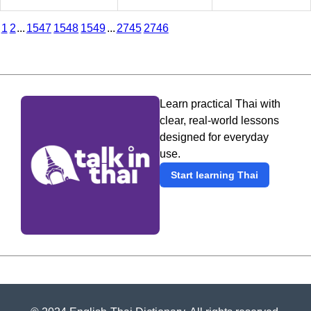
1
2
...
1547
1548
1549
...
2745
2746
Learn practical Thai with
clear, real-world lessons
designed for everyday
use.
Start learning Thai