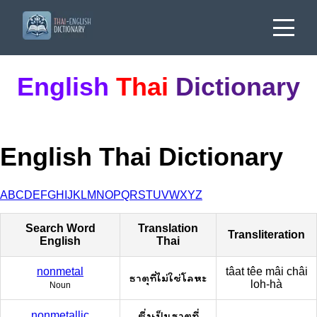
English
Thai
Dictionary
English Thai Dictionary
A
B
C
D
E
F
G
H
I
J
K
L
M
N
O
P
Q
R
S
T
U
V
W
X
Y
Z
Search Word
Translation
Transliteration
English
Thai
nonmetal
tâat têe mâi châi
ธาตุที่ไม่ใช่โลหะ
loh-hà
Noun
ซึ่งเป็นธาตุที่
nonmetallic