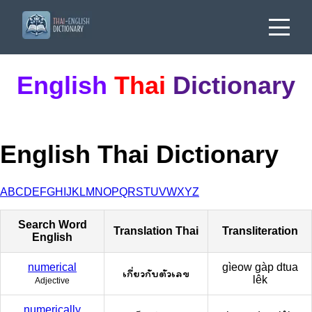
English
Thai
Dictionary
English Thai Dictionary
A
B
C
D
E
F
G
H
I
J
K
L
M
N
O
P
Q
R
S
T
U
V
W
X
Y
Z
Search Word
Translation Thai
Transliteration
English
numerical
gìeow gàp dtua
เกี่ยวกับตัวเลข
lêk
Adjective
numerically