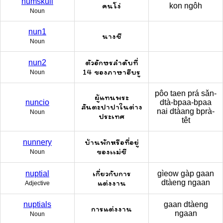
numskull
คนโง่
kon ngôh
Noun
nun1
นางชี
Noun
ตัวอักษรลำดับที่
nun2
14 ของภาษาฮีบรู
Noun
pôo taen prá sǎn-
ผู้แทนพระ
nuncio
dtà-bpaa-bpaa
สันตะปาปาในต่าง
nai dtàang bprà-
Noun
ประเทศ
têt
บ้านพักหรือที่อยู่
nunnery
ของเเม่ชี
Noun
เกี่ยวกับการ
nuptial
gìeow gàp gaan
แต่งงาน
dtàeng ngaan
Adjective
nuptials
gaan dtàeng
การแต่งงาน
ngaan
Noun