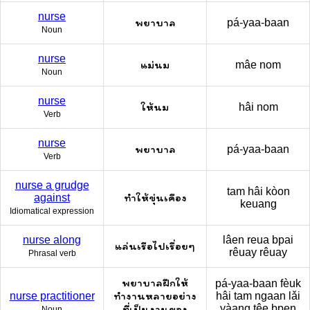
nurse
พยาบาล
pá-yaa-baan
Noun
nurse
แม่นม
mâe nom
Noun
nurse
ให้นม
hâi nom
Verb
nurse
พยาบาล
pá-yaa-baan
Verb
nurse a grudge
tam hâi kòon
ทำให้ขุ่นเคือง
against
keuang
Idiomatical expression
nurse along
lâen reua bpai
แล่นเรือไปเรื่อยๆ
rêuay rêuay
Phrasal verb
พยาบาลฝึกให้
pá-yaa-baan fèuk
ทำงานหลายอย่าง
nurse practitioner
hâi tam ngaan lǎi
ที่เป็นงานของ
yàang têe bpen
Noun