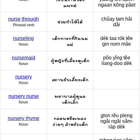
ngaan kǒng pâet
แพทย์
nurse through
chûay tam hâi
ช่วยทำให้ได้
dâi
Phrasal verb
เด็กทารกที่กินนม
nurseling
dèk taa rók têe
แม่
gin nom mâe
Noun
nursemaid
pôo yǐng têe
ผู้หญิงที่เลี้ยงดูเด็ก
líang-doo dèk
Noun
nursery
สถานรับเลี้ยงเด็ก
Noun
พยาบาลผู้ดูแล
nursery nurse
เด็กเล็ก
Noun
glon rěu pleng
กลอนหรือเพลง
nursery rhyme
ngâi ngâi sǎm-
ง่ายๆ สำหรับเด็ก
Noun
ràp dèk