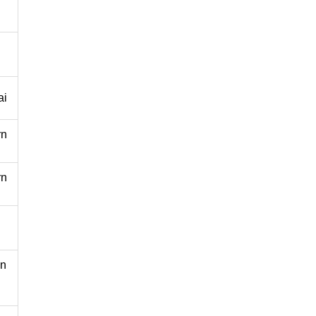
ai
rn
rn
̂n