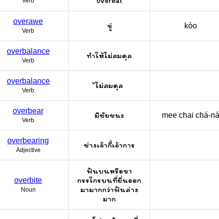
overeat
Verb
overawe
ขู่
kòo
Verb
overbalance
ทำให้ไม่สมดุล
Verb
overbalance
้ไม่สมดุล
Verb
overbear
มีชัยชนะ
mee chai chá-na
Verb
overbearing
ช่างเจ้ากี้เจ้าการ
Adjective
ฟันบนหรือขา
กรรไกรบนที่ยื่นออก
overbite
มามากกว่าฟันล่าง
Noun
มาก