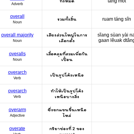
ทั้งหมด
táng mòt
Adverb
overall
รวมทั้งสิ้น
ruam táng sîn
Noun
เสียงส่วนใหญ่ในการ
overall majority
sǐang sùan yài n
เลือกตั้ง
gaan lêuak dtân
Noun
เสื้อคลุมที่สวมเพื่อกัน
overalls
เปื้อน
Noun
overarch
เป็นรูปโค้งเหนือ
Verb
ทำให้เป็นรูปโค้ง
overarch
เหนือบางสิ่ง
Verb
ซึ่งยกแขนขึ้นเหนือ
overarm
ไหล่
Adjective
กริยาช่องที่ 2 ของ
overate