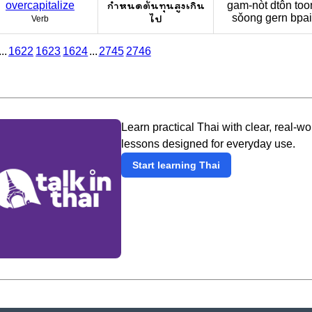
กำหนดต้นทุนสูงเกิน
overcapitalize
gam-nòt dtôn too
ไป
sǒong gern bpai
Verb
...
1622
1623
1624
...
2745
2746
Learn practical Thai with clear, real-wo
lessons designed for everyday use.
Start learning Thai