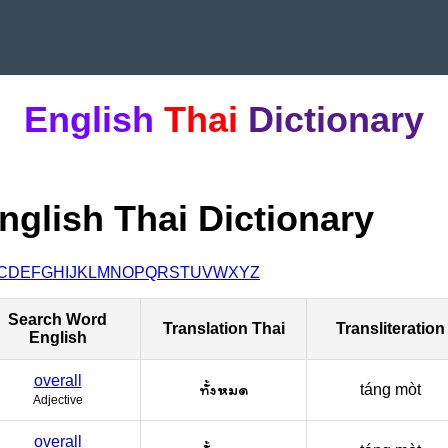
English
Thai
Dictionary
nglish Thai Dictionary
C
D
E
F
G
H
I
J
K
L
M
N
O
P
Q
R
S
T
U
V
W
X
Y
Z
Search Word
Translation Thai
Transliteration
English
overall
ทั้งหมด
táng mòt
Adjective
overall