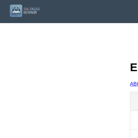
E
A
B