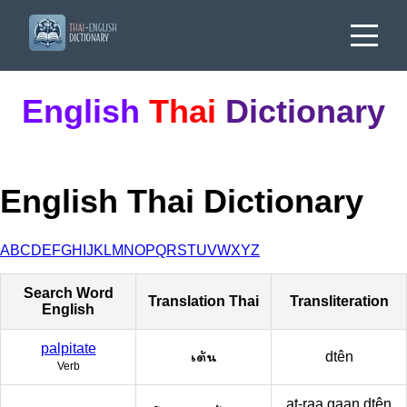
English
Thai
Dictionary
English Thai Dictionary
A
B
C
D
E
F
G
H
I
J
K
L
M
N
O
P
Q
R
S
T
U
V
W
X
Y
Z
Search Word
Translation Thai
Transliteration
English
palpitate
เต้น
dtên
Verb
at-raa gaan dtên