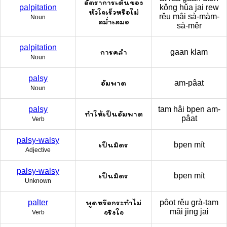
อัตราการเต้นของ
palpitation
kǒng hǔa jai rew
หัวใจเร็วหรือไม่
rěu mâi sà-màm-
Noun
สม่ำเสมอ
sà-měr
palpitation
การคลำ
gaan klam
Noun
palsy
อัมพาต
am-pâat
Noun
palsy
tam hâi bpen am-
ทำให้เป็นอัมพาต
pâat
Verb
palsy-walsy
เป็นมิตร
bpen mít
Adjective
palsy-walsy
เป็นมิตร
bpen mít
Unknown
พูดหรือกระทำไม่
palter
pôot rěu grà-tam
จริงใจ
mâi jing jai
Verb