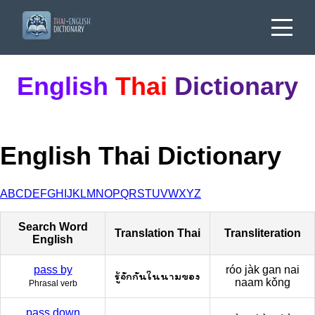
English
Thai
Dictionary
English Thai Dictionary
A
B
C
D
E
F
G
H
I
J
K
L
M
N
O
P
Q
R
S
T
U
V
W
X
Y
Z
Search Word
Translation Thai
Transliteration
English
pass by
róo jàk gan nai
รู้จักกันในนามของ
naam kǒng
Phrasal verb
pass down