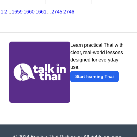
1
2
...
1659
1660
1661
...
2745
2746
Learn practical Thai with
clear, real-world lessons
designed for everyday
use.
Start learning Thai
© 2024 English-Thai Dictionary. All rights reserved.