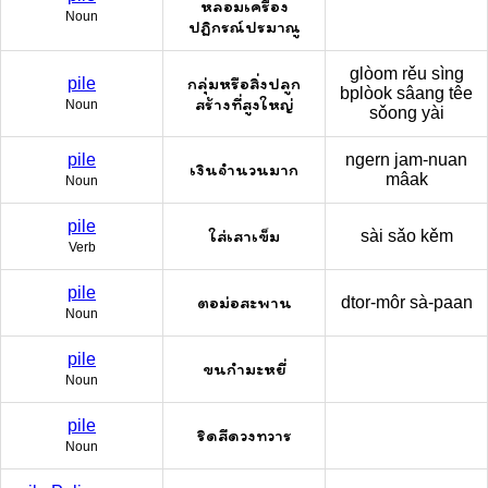
หลอมเครื่อง
Noun
ปฏิกรณ์ปรมาณู
glòom rěu sìng
กลุ่มหรือสิ่งปลูก
pile
bplòok sâang têe
สร้างที่สูงใหญ่
Noun
sǒong yài
pile
ngern jam-nuan
เงินจำนวนมาก
mâak
Noun
pile
ใส่เสาเข็ม
sài sǎo kěm
Verb
pile
ตอม่อสะพาน
dtor-môr sà-paan
Noun
pile
ขนกำมะหยี่
Noun
pile
ริดสีดวงทวาร
Noun