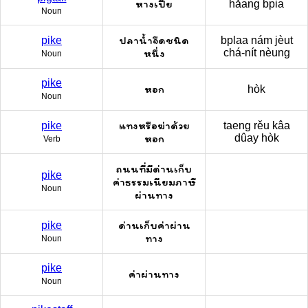
หางเปีย
hǎang bpia
Noun
ปลาน้ำจืดชนิด
pike
bplaa nám jèut
หนึ่ง
chá-nít nèung
Noun
pike
หอก
hòk
Noun
แทงหรือฆ่าด้วย
pike
taeng rěu kâa
หอก
dûay hòk
Verb
ถนนที่มีด่านเก็บ
pike
ค่าธรรมเนียมภาษี
Noun
ผ่านทาง
ด่านเก็บค่าผ่าน
pike
ทาง
Noun
pike
ค่าผ่านทาง
Noun