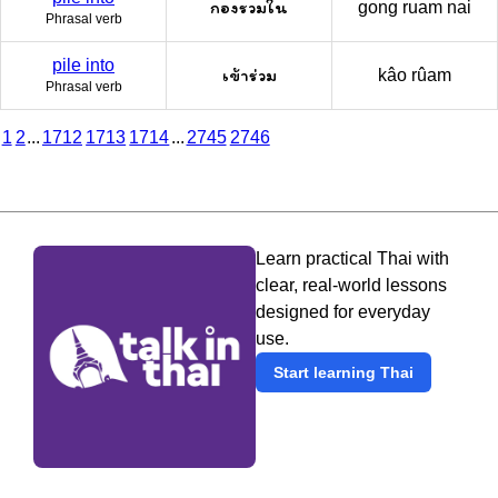
กองรวมใน
gong ruam nai
Phrasal verb
pile into
เข้าร่วม
kâo rûam
Phrasal verb
1
2
...
1712
1713
1714
...
2745
2746
Learn practical Thai with
clear, real-world lessons
designed for everyday
use.
Start learning Thai