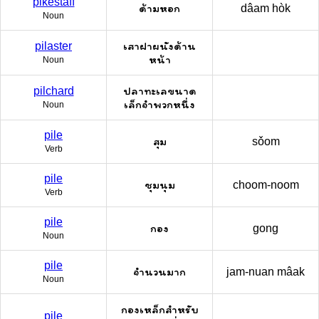
pikestaff
ด้ามหอก
dâam hòk
Noun
เสาฝาผนังด้าน
pilaster
หน้า
Noun
ปลาทะเลขนาด
pilchard
เล็กจำพวกหนึ่ง
Noun
pile
สุม
sǒom
Verb
pile
ชุมนุม
choom-noom
Verb
pile
กอง
gong
Noun
pile
จำนวนมาก
jam-nuan mâak
Noun
กองเหล็กสำหรับ
pile