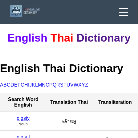
English
Thai
Dictionary
English Thai Dictionary
A
B
C
D
E
F
G
H
I
J
K
L
M
N
O
P
Q
R
S
T
U
V
W
X
Y
Z
Search Word
Translation Thai
Transliteration
English
pigsty
เล้าหมู
Noun
pigtail