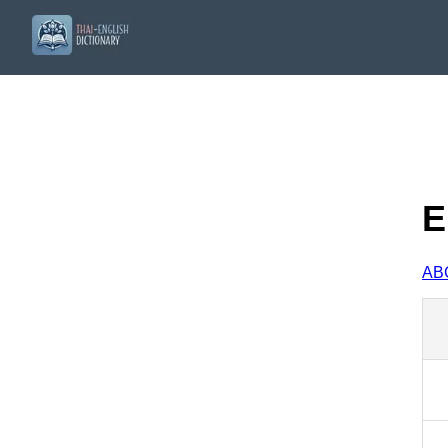
E
A
B