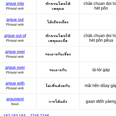
ชักชวนโดยให้
argue into
chák chuan doi ha
เหตุผล
hèt pǒn
Phrasal verb
argue out
โต้เถียงเรื่อง
Phrasal verb
ชักชวนโดยให้
argue out of
chák chuan doi ha
เหตุผลเพื่อ
hèt pǒn pêua
Phrasal verb
argue over
ทะเลาะกันเรื่อง
Phrasal verb
argue over
ทะเลาะกับ
tá-lór gàp
Phrasal verb
argue with
ไม่เห็นด้วยกับ
mâi hěn dûay gà
Phrasal verb
argument
การโต้แย้ง
gaan dtôh yáen
Noun
...
182
183
184
...
2745
2746