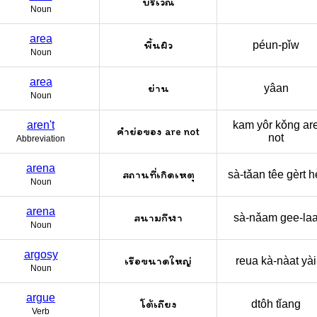
บริเวณ
Noun
area
พื้นผิว
péun-pǐw
Noun
area
ย่าน
yâan
Noun
aren't
kam yôr kǒng ar
คำย่อของ are not
not
Abbreviation
arena
สถานที่เกิดเหตุ
sà-tǎan têe gèrt he
Noun
arena
สนามกีฬา
sà-nǎam gee-la
Noun
argosy
เรือขนาดใหญ่
reua kà-nàat yài
Noun
argue
โต้เถียง
dtôh tǐang
Verb