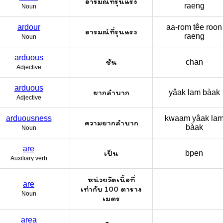
อารมณ์ที่รุนแรง
raeng
Noun
ardour
aa-rom têe roon
อารมณ์ที่รุนแรง
raeng
Noun
arduous
ชัน
chan
Adjective
arduous
ยากลำบาก
yâak lam bàak
Adjective
arduousness
kwaam yâak la
ความยากลำบาก
bàak
Noun
are
เป็น
bpen
Auxiliary verb
หน่วยวัดเนื้อที่
are
เท่ากับ 100 ตาราง
Noun
เมตร
area