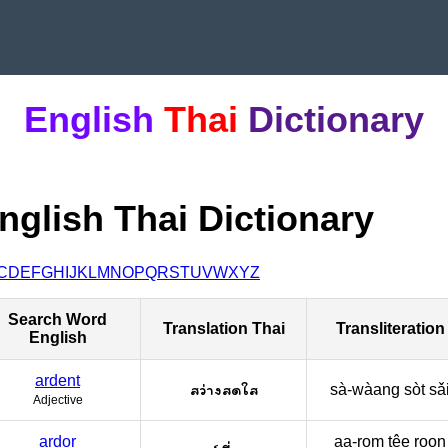
English
Thai
Dictionary
nglish Thai Dictionary
C
D
E
F
G
H
I
J
K
L
M
N
O
P
Q
R
S
T
U
V
W
X
Y
Z
Search Word
Translation Thai
Transliteration
English
ardent
สว่างสดใส
sà-wàang sòt sǎ
Adjective
ardor
aa-rom têe roon