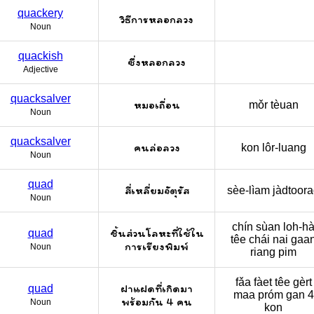
quackery
วิธีการหลอกลวง
Noun
quackish
ซึ่งหลอกลวง
Adjective
quacksalver
หมอเถื่อน
mǒr tèuan
Noun
quacksalver
คนล่อลวง
kon lôr-luang
Noun
quad
สี่เหลี่ยมจัตุรัส
sèe-lìam jàdtoor
Noun
chín sùan loh-ha
ชิ้นส่วนโลหะที่ใช้ใน
quad
têe chái nai gaa
การเรียงพิมพ์
Noun
riang pim
fǎa fàet têe gèrt
ฝาแฝดที่เกิดมา
quad
maa próm gan 4
พร้อมกัน 4 คน
Noun
kon