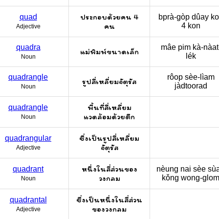
ประกอบด้วยคน 4
quad
bprà-gòp dûay k
คน
4 kon
Adjective
quadra
mâe pim kà-nàat
แม่พิมพ์ขนาดเล็ก
lék
Noun
quadrangle
rôop sèe-lìam
รูปสี่เหลี่ยมจัตุรัส
jàdtoorad
Noun
พื้นที่สี่เหลี่ยม
quadrangle
แวดล้อมด้วยตึก
Noun
ซึ่งเป็นรูปสี่เหลี่ยม
quadrangular
จัตุรัส
Adjective
หนึ่งในสี่ส่วนของ
quadrant
nèung nai sèe sù
วงกลม
kǒng wong-glo
Noun
ซึ่งเป็นหนึ่งในสี่ส่วน
quadrantal
ของวงกลม
Adjective