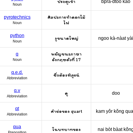
ประตูเข้า
bprà-dtoo kâo
Noun
ศิลปะการทำดอกไม้
pyrotechnics
ไฟ
Noun
python
งูขนาดใหญ่
ngoo kà-nàat yà
Noun
พยัญชนะภาษา
q
อังกฤษตัวที่ 17
Noun
q.e.d.
ซึ่งต้องพิสูจน์
Abbreviation
q.v
ดู
doo
Abbreviation
qt
คำย่อของ quart
kam yôr kǒng qua
Abbreviation
qua
ในบทบาทของ
nai bòt bàat kǒn
Preposition