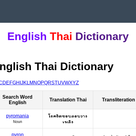
English
Thai
Dictionary
nglish Thai Dictionary
C
D
E
F
G
H
I
J
K
L
M
N
O
P
Q
R
S
T
U
V
W
X
Y
Z
Search Word
Translation Thai
Transliteration
English
โรคจิตชอบลอบวาง
pyromania
เพลิง
Noun
pyron