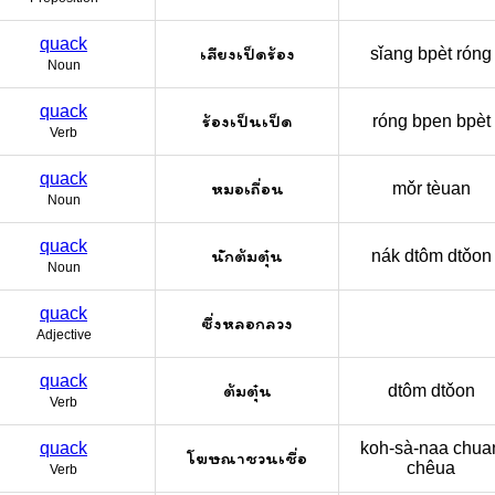
quack
เสียงเป็ดร้อง
sǐang bpèt róng
Noun
quack
ร้องเป็นเป็ด
róng bpen bpèt
Verb
quack
หมอเถื่อน
mǒr tèuan
Noun
quack
นักต้มตุ๋น
nák dtôm dtǒon
Noun
quack
ซึ่งหลอกลวง
Adjective
quack
ต้มตุ๋น
dtôm dtǒon
Verb
quack
koh-sà-naa chua
โฆษณาชวนเชื่อ
chêua
Verb