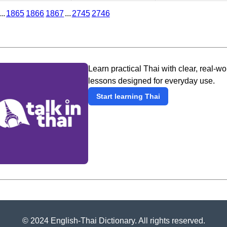
...
1865
1866
1867
...
2745
2746
Learn practical Thai with clear, real-wo
lessons designed for everyday use.
Start learning Thai
© 2024 English-Thai Dictionary. All rights reserved.