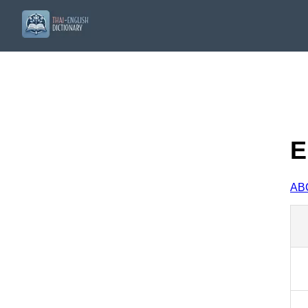
E
A
B