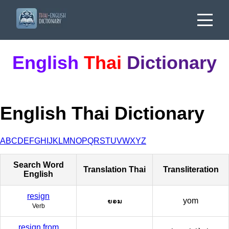
English
Thai
Dictionary
English Thai Dictionary
A
B
C
D
E
F
G
H
I
J
K
L
M
N
O
P
Q
R
S
T
U
V
W
X
Y
Z
Search Word
Translation Thai
Transliteration
English
resign
ยอม
yom
Verb
resign from