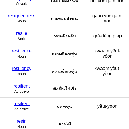
โดยยอมจำนน
doi yom jam-non
Adverb
resignedness
gaan yom jam-
การยอมจำนน
non
Noun
resile
กระเด้งกลับ
grà-dêng glàp
Verb
resilience
kwaam yêut-
ความยืดหยุ่น
yòon
Noun
resiliency
kwaam yêut-
ความยืดหยุ่น
yòon
Noun
resilient
ซึ่งฟื้นไข้เร็ว
Adjective
resilient
ยืดหยุ่น
yêut-yòon
Adjective
resin
ยางไม้
Noun