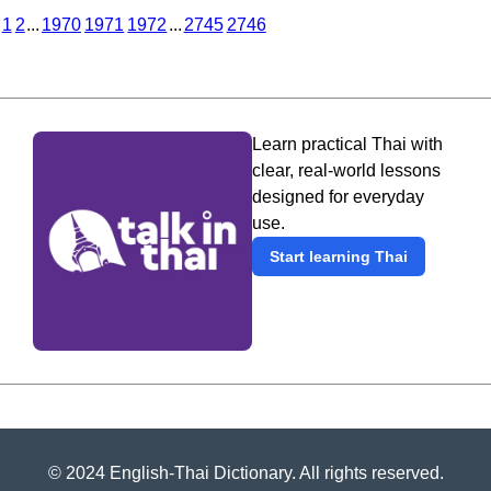
1
2
...
1970
1971
1972
...
2745
2746
Learn practical Thai with
clear, real-world lessons
designed for everyday
use.
Start learning Thai
© 2024 English-Thai Dictionary. All rights reserved.