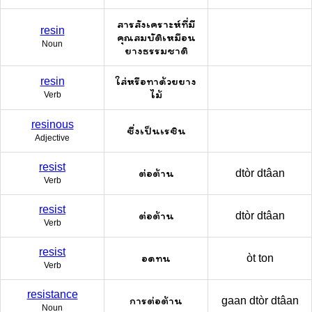
สารสังเคราะห์ที่มี
resin
คุณสมบัติเหมือน
Noun
ยางธรรมชาติ
ใส่หรือทาด้วยยาง
resin
ไม้
Verb
resinous
ซึ่งเป็นเรซิน
Adjective
resist
ต่อต้าน
dtòr dtâan
Verb
resist
ต่อต้าน
dtòr dtâan
Verb
resist
อดทน
òt ton
Verb
resistance
การต่อต้าน
gaan dtòr dtâan
Noun