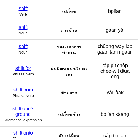
shift
เปลี่ยน
bplìan
Verb
shift
การย้าย
gaan yái
Noun
ช่วงเวลาการ
shift
chûang way-laa
ทำงาน
gaan tam ngaan
Noun
ráp pìt chôp
รับผิดชอบชีวิตตัว
shift for
chee-wít dtua
เอง
Phrasal verb
eng
shift from
ย้ายจาก
yái jàak
Phrasal verb
shift one's
เปลี่ยนข้าง
ground
bplìan kâang
Idiomatical expression
shift onto
สับเปลี่ยน
sàp bplìan