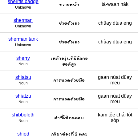
sheriffs badge
ทวารหนัก
tá-waan nàk
Unknown
sherman
ช่วยตัวเอง
chûay dtua eng
Unknown
sherman tank
ช่วยตัวเอง
chûay dtua eng
Unknown
เหล้าองุ่นที่มีอัลกอ
sherry
ฮอล์สูง
Noun
shiatsu
gaan nûat dûay
การนวดด้วยมือ
meu
Noun
shiatzu
gaan nûat dûay
การนวดด้วยมือ
meu
Noun
shibboleth
kam têe chái tót
คำที่ใช้ทดสอบ
sòp
Noun
กริยาช่องที่ 2 และ
shied