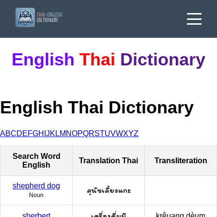
English
Thai
Dictionary
English Thai Dictionary
A
B
C
D
E
F
G
H
I
J
K
L
M
N
O
P
Q
R
S
T
U
V
W
X
Y
Z
Search Word
Translation Thai
Transliteration
English
shepherd dog
สุนัขเลี้ยงแกะ
Noun
เครื่องดื่มมี
sherbert
krêuang dèum