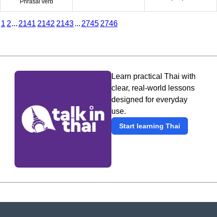
Phrasal verb
1
2
...
2141
2142
2143
...
2745
2746
Learn practical Thai with
clear, real-world lessons
designed for everyday
use.
Start learning Thai