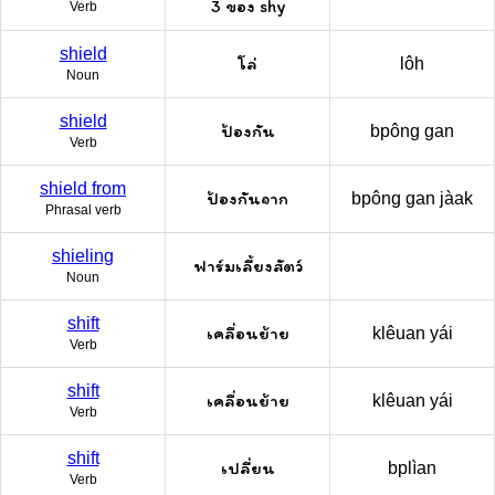
3 ของ shy
Verb
shield
โล่
lôh
Noun
shield
ป้องกัน
bpông gan
Verb
shield from
ป้องกันจาก
bpông gan jàak
Phrasal verb
shieling
ฟาร์มเลี้ยงสัตว์
Noun
shift
เคลื่อนย้าย
klêuan yái
Verb
shift
เคลื่อนย้าย
klêuan yái
Verb
shift
เปลี่ยน
bplìan
Verb