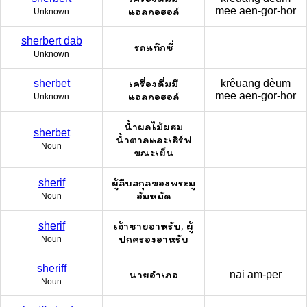
แอลกอฮอล์
mee aen-gor-hor
Unknown
sherbert dab
รถแท๊กซี่
Unknown
เครื่องดื่มมี
sherbet
krêuang dèum
แอลกอฮอล์
mee aen-gor-hor
Unknown
น้ำผลไม้ผสม
sherbet
น้ำตาลและเสิร์ฟ
Noun
ขณะเย็น
ผู้สืบสกุลของพระมู
sherif
ฮัมหมัด
Noun
เจ้าชายอาหรับ, ผู้
sherif
ปกครองอาหรับ
Noun
sheriff
นายอำเภอ
nai am-per
Noun