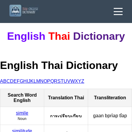
English
Thai
Dictionary
English Thai Dictionary
A
B
C
D
E
F
G
H
I
J
K
L
M
N
O
P
Q
R
S
T
U
V
W
X
Y
Z
Search Word
Translation Thai
Transliteration
English
simile
การเปรียบเทียบ
gaan bprìap tîap
Noun
similitude