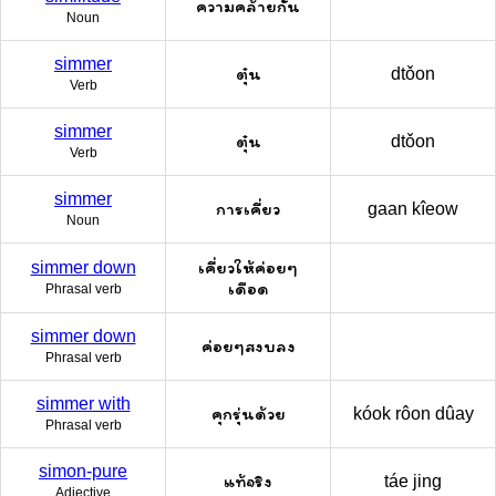
ความคล้ายกัน
Noun
simmer
ตุ๋น
dtǒon
Verb
simmer
ตุ๋น
dtǒon
Verb
simmer
การเคี่ยว
gaan kîeow
Noun
เคี่ยวให้ค่อยๆ
simmer down
เดือด
Phrasal verb
simmer down
ค่อยๆสงบลง
Phrasal verb
simmer with
คุกรุ่นด้วย
kóok rôon dûay
Phrasal verb
simon-pure
แท้จริง
táe jing
Adjective