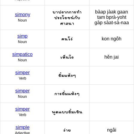
บาปจากการทำ
bàap jàak gaan
simony
ประโยชน์กับ
tam bprà-yoht
Noun
gàp sàat-sà-naa
ศาสนา
simp
คนโง่
kon ngôh
Noun
simpatico
เห็นใจ
hěn jai
Noun
simper
ยิ้มแห้งๆ
Verb
simper
การยิ้มแห้งๆ
Noun
simper
พูดแบบยิ้มเขิน
Verb
simple
ง่าย
ngâi
Adjective