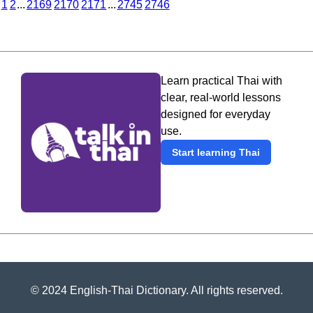
1
2
...
2169
2170
2171
...
2745
2746
Learn practical Thai with
clear, real-world lessons
designed for everyday
use.
Start learning Thai
© 2024 English-Thai Dictionary. All rights reserved.