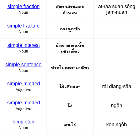
อัตราส่วนสอง
simple fraction
at-raa sùan sǒng
จำนวน
jam-nuan
Noun
simple fracture
กระดูกหัก
Noun
อัตราดอกเบี้ย
simple interest
เชิงเดี่ยว
Noun
simple sentence
ประโยคความเดียว
Noun
simple-minded
ไร้เดียงสา
rái diang-sǎa
Adjective
simple-minded
โง่
ngôh
Adjective
simpleton
คนโง่
kon ngôh
Noun