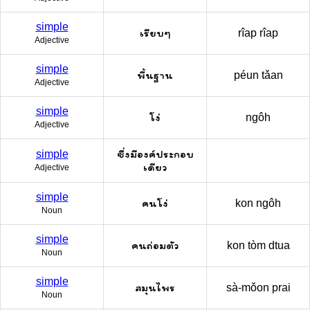
simple
เรียบๆ
rîap rîap
Adjective
simple
พื้นฐาน
péun tǎan
Adjective
simple
โง่
ngôh
Adjective
ซึ่งมีองค์ประกอบ
simple
เดียว
Adjective
simple
คนโง่
kon ngôh
Noun
simple
คนถ่อมตัว
kon tòm dtua
Noun
simple
สมุนไพร
sà-mǒon prai
Noun