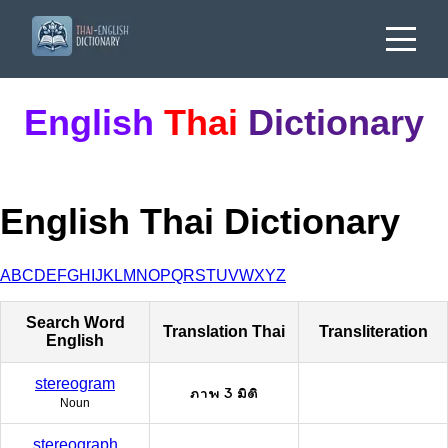
English
Thai
Dictionary
English Thai Dictionary
A
B
C
D
E
F
G
H
I
J
K
L
M
N
O
P
Q
R
S
T
U
V
W
X
Y
Z
Search Word
Translation Thai
Transliteration
English
stereogram
ภาพ 3 มิติ
Noun
stereograph