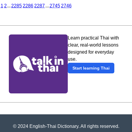
1
2
...
2285
2286
2287
...
2745
2746
Learn practical Thai with
clear, real-world lessons
designed for everyday
use.
Start learning Thai
© 2024 English-Thai Dictionary. All rights reserved.