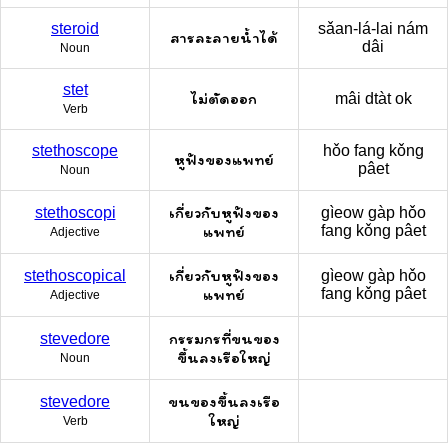
steroid
sǎan-lá-lai nám
สารละลายน้ำได้
dâi
Noun
stet
ไม่ตัดออก
mâi dtàt ok
Verb
stethoscope
hǒo fang kǒng
หูฟังของแพทย์
pâet
Noun
เกี่ยวกับหูฟังของ
stethoscopi
gìeow gàp hǒo
แพทย์
fang kǒng pâet
Adjective
เกี่ยวกับหูฟังของ
stethoscopical
gìeow gàp hǒo
แพทย์
fang kǒng pâet
Adjective
กรรมกรที่ขนของ
stevedore
ขึ้นลงเรือใหญ่
Noun
ขนของขึ้นลงเรือ
stevedore
ใหญ่
Verb