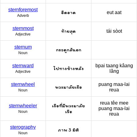
sternforemost
อืดอาด
eut aat
Adverb
sternmost
ท้ายสุด
tái sòot
Adjective
sternum
กระดูกสันอก
Noun
sternward
bpai taang kâang
ไปทางข้างหลัง
lǎng
Adjective
sternwheel
puang maa-lai
พวงมาลัยเรือ
reua
Noun
reua têe mee
เรือที่มีพวงมาลัย
sternwheeler
puang maa-lai
เรือ
Noun
reua
sterography
ภาพ 3 มิติ
Noun