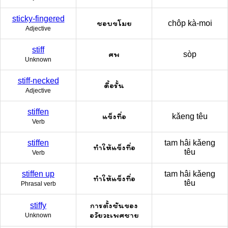
sticky-fingered
ชอบขโมย
chôp kà-moi
Adjective
stiff
ศพ
sòp
Unknown
stiff-necked
ดื้อรั้น
Adjective
stiffen
แข็งทื่อ
kǎeng têu
Verb
stiffen
tam hâi kǎeng
ทำให้แข็งทื่อ
têu
Verb
stiffen up
tam hâi kǎeng
ทำให้แข็งทื่อ
têu
Phrasal verb
การตั้งชันของ
stiffy
อวัยวะเพศชาย
Unknown