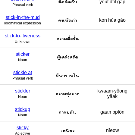
ยึดติดกับ
yéut dtìt gàp
Phrasal verb
stick-in-the-mud
คนหัวเก่า
kon hǔa gào
Idiomatical expression
stick-to-itiveness
ความดื้อรั้น
Unknown
sticker
ผู้เคร่งครัด
Noun
stickle at
ยืนกรานใน
Phrasal verb
stickler
kwaam-yôong
ความยุ่งยาก
yâak
Noun
stickup
การปล้น
gaan bplôn
Noun
sticky
เหนียว
nǐeow
Adjective