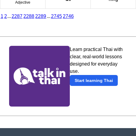
Adjective
1
2
...
2287
2288
2289
...
2745
2746
Learn practical Thai with
clear, real-world lessons
designed for everyday
use.
Start learning Thai