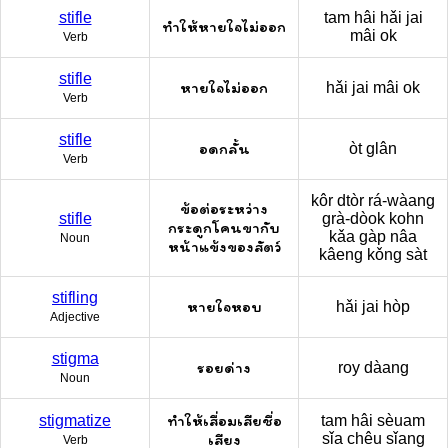
stifle
tam hâi hǎi jai
ทำให้หายใจไม่ออก
mâi ok
Verb
stifle
หายใจไม่ออก
hǎi jai mâi ok
Verb
stifle
อดกลั้น
òt glân
Verb
kôr dtòr rá-wàang
ข้อต่อระหว่าง
stifle
grà-dòok kohn
กระดูกโคนขากับ
kǎa gàp nâa
Noun
หน้าแข้งของสัตว์
kâeng kǒng sàt
stifling
หายใจหอบ
hǎi jai hòp
Adjective
stigma
รอยด่าง
roy dàang
Noun
ทำให้เสื่อมเสียชื่อ
stigmatize
tam hâi sèuam
เสียง
sǐa chêu sǐang
Verb