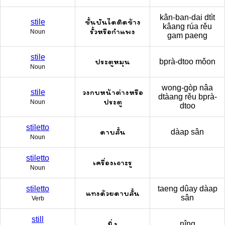
kân-ban-dai dtìt
ขั้นบันไดติดข้าง
stile
kâang rúa rěu
รั้วหรือกำแพง
Noun
gam paeng
stile
ประตูหมุน
bprà-dtoo mǒon
Noun
wong-gòp nâa
วงกบหน้าต่างหรือ
stile
dtàang rěu bprà-
ประตู
Noun
dtoo
stiletto
ดาบสั้น
dàap sân
Noun
stiletto
เครื่องเจาะรู
Noun
stiletto
taeng dûay dàap
แทงด้วยดาบสั้น
sân
Verb
still
นิ่ง
nîng