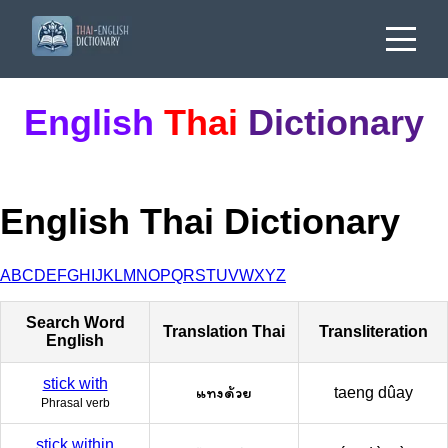
English
Thai
Dictionary
English Thai Dictionary
A
B
C
D
E
F
G
H
I
J
K
L
M
N
O
P
Q
R
S
T
U
V
W
X
Y
Z
Search Word
Translation Thai
Transliteration
English
stick with
แทงด้วย
taeng dûay
Phrasal verb
stick within