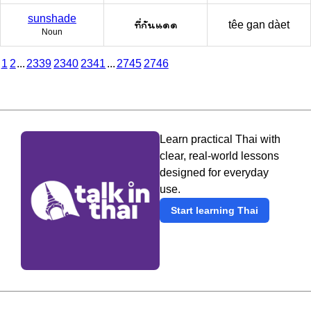
sunshade
ที่กันแดด
têe gan dàet
Noun
1
2
...
2339
2340
2341
...
2745
2746
Learn practical Thai with
clear, real-world lessons
designed for everyday
use.
Start learning Thai