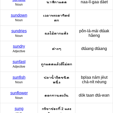
นาฬิกาแดด
naa-lí-gaa dàet
Noun
เวลาพระอาทิตย์
sundown
ตก
Noun
sundries
pǒn-lá-mái dtàak
ผลไม้ตากแห้ง
hâeng
Noun
sundry
ต่างๆ
dtàang dtàang
Adjective
sunfast
ถูกแดดแล้วสีไม่ตก
Adjective
ปลาน้ำจืดชนิด
sunfish
bplaa nám jèut
หนึ่ง
chá-nít nèung
Noun
sunflower
ดอกทานตะวัน
dòk taan dtà-wan
Noun
กริยาช่องที่ 2 และ
sung