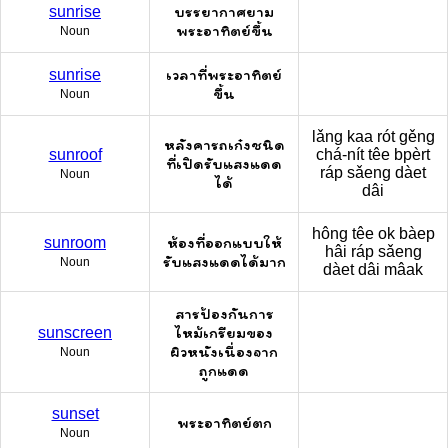
บรรยากาศยาม
sunrise
พระอาทิตย์ขึ้น
Noun
เวลาที่พระอาทิตย์
sunrise
ขึ้น
Noun
lǎng kaa rót gěng
หลังคารถเก๋งชนิด
sunroof
chá-nít têe bpèrt
ที่เปิดรับแสงแดด
ráp sǎeng dàet
Noun
ได้
dâi
hông têe ok bàep
ห้องที่ออกแบบให้
sunroom
hâi ráp sǎeng
รับแสงแดดได้มาก
Noun
dàet dâi mâak
สารป้องกันการ
ไหม้เกรียมของ
sunscreen
ผิวหนังเนื่องจาก
Noun
ถูกแดด
sunset
พระอาทิตย์ตก
Noun