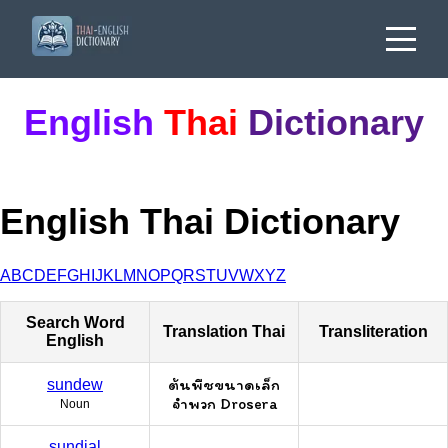
English
Thai
Dictionary
English Thai Dictionary
A
B
C
D
E
F
G
H
I
J
K
L
M
N
O
P
Q
R
S
T
U
V
W
X
Y
Z
Search Word
Translation Thai
Transliteration
English
ต้นพืชขนาดเล็ก
sundew
จำพวก Drosera
Noun
sundial