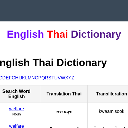
English
Thai
Dictionary
nglish Thai Dictionary
C
D
E
F
G
H
I
J
K
L
M
N
O
P
Q
R
S
T
U
V
W
X
Y
Z
Search Word
Translation Thai
Transliteration
English
welfare
ความสุข
kwaam sòok
Noun
welfare