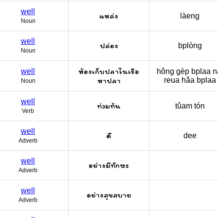
well
แหล่ง
làeng
Noun
well
ปล่อง
bplòng
Noun
ห้องเก็บปลาในเรือ
well
hông gèp bplaa n
หาปลา
reua hǎa bplaa
Noun
well
ท่วมท้น
tûam tón
Verb
well
ดี
dee
Adverb
well
อย่างมีทักษะ
Adverb
well
อย่างสุขสบาย
Adverb