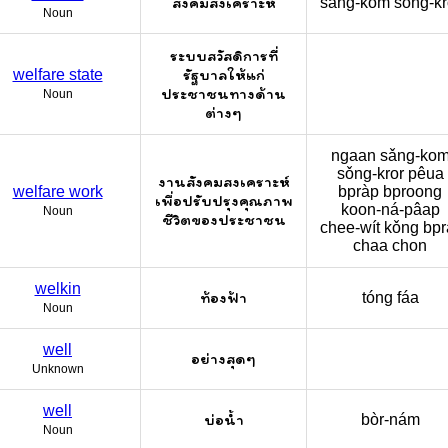
สังคมสงเคราะห์
sǎng-kom sǒng-kr
Noun
ระบบสวัสดิการที่
รัฐบาลให้แก่
welfare state
ประชาชนทางด้าน
Noun
ต่างๆ
ngaan sǎng-ko
sǒng-kror pêua
งานสังคมสงเคราะห์
welfare work
bpràp bproong
เพื่อปรับปรุงคุณภาพ
koon-ná-pâap
Noun
ชีวิตของประชาชน
chee-wít kǒng bpra
chaa chon
welkin
ท้องฟ้า
tóng fáa
Noun
well
อย่างสุดๆ
Unknown
well
บ่อน้ำ
bòr-nám
Noun