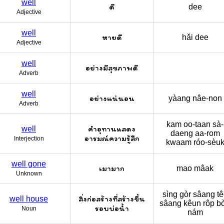
well
ดี
dee
Adjective
well
หายดี
hǎi dee
Adjective
well
อย่างมีสุขภาพดี
Adverb
well
อย่างแน่นอน
yàang nâe-non
Adverb
kam oo-taan sà-
คำอุทานแสดง
well
daeng aa-rom
อารมณ์ความรู้สึก
Interjection
kwaam róo-sèu
well gone
เมามาก
mao mâak
Unknown
sìng gòr sâang te
สิ่งก่อสร้างที่สร้างขึ้น
well house
sâang kêun rôp bo
รอบบ่อน้ำ
Noun
nám