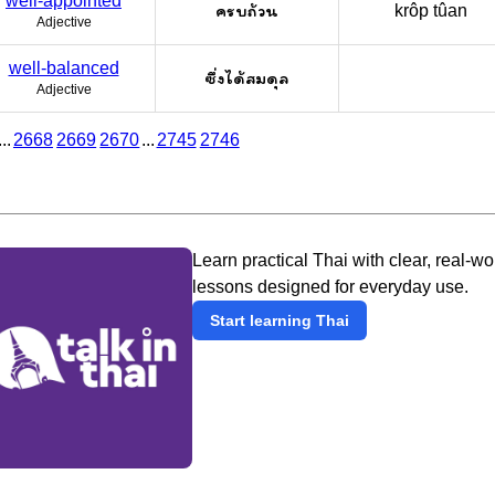
well-appointed
ครบถ้วน
krôp tûan
Adjective
well-balanced
ซึ่งได้สมดุล
Adjective
...
2668
2669
2670
...
2745
2746
Learn practical Thai with clear, real-wo
lessons designed for everyday use.
Start learning Thai