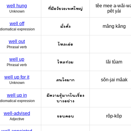
well hung
têe mee a-wǎi-wa
ที่มีอวัยวะเพศใหญ่
pêt yài
Unknown
well off
มั่งคั่ง
mâng kâng
Idiomatical expression
well out
ไหลเอ่อ
Phrasal verb
well up
ไหลท่วม
lǎi tûam
Phrasal verb
well up for it
สนใจมาก
sǒn-jai mâak
Unknown
มีความรู้มากในเรื่อง
well up in
บางอย่าง
Idiomatical expression
well-advised
รอบคอบ
rôp-kôp
Adjective