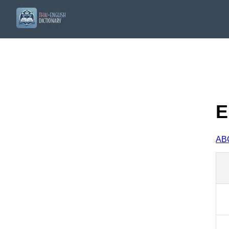
E
A
B