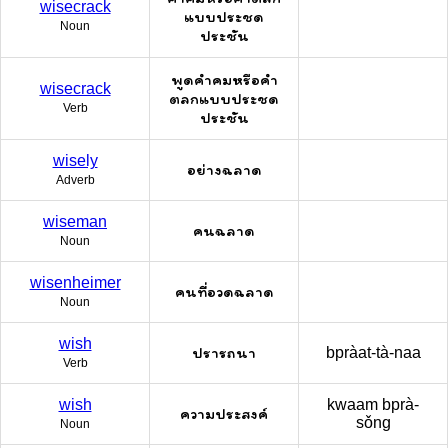
wisecrack
แบบประชด
Noun
ประชัน
พูดคำคมหรือคำ
wisecrack
ตลกแบบประชด
Verb
ประชัน
wisely
อย่างฉลาด
Adverb
wiseman
คนฉลาด
Noun
wisenheimer
คนที่อวดฉลาด
Noun
wish
ปรารถนา
bpràat-tà-naa
Verb
wish
kwaam bprà-
ความประสงค์
sǒng
Noun