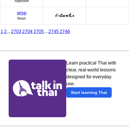
Adjective
wisp
กำมือหนึ่ง
Noun
1
2
...
2703
2704
2705
...
2745
2746
Learn practical Thai with
clear, real-world lessons
designed for everyday
use.
Start learning Thai