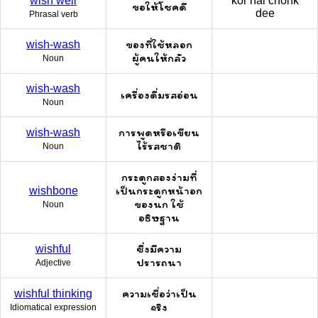
wish well
kǒr hâi chohk
ขอให้โชคดี
dee
Phrasal verb
ของที่ใช้หลอก
wish-wash
ผู้คนให้กลัว
Noun
wish-wash
เครื่องดื่มรสอ่อน
Noun
การพูดหรือเขียน
wish-wash
ไร้รสชาติ
Noun
กระดูกสองง่ามที่
เป็นกระดูกหน้าอก
wishbone
ของนก ใช้
Noun
อธิษฐาน
ซึ่งมีความ
wishful
ปรารถนา
Adjective
ความเชื่อว่าเป็น
wishful thinking
จริง
Idiomatical expression