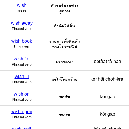
คำขอร้องอย่าง
wish
สุภาพ
Noun
wish away
กำจัดให้สิ้น
Phrasal verb
รายการสั่งสินค้า
wish book
ทางไปรษณีย์
Unknown
wish for
ปรารถนา
bpràat-tà-naa
Phrasal verb
wish ill
ขอให้โชคร้าย
kǒr hâi choh-krái
Phrasal verb
wish on
ขอกับ
kǒr gàp
Phrasal verb
wish upon
ขอกับ
kǒr gàp
Phrasal verb