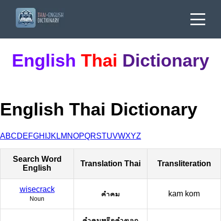
English
Thai
Dictionary
English Thai Dictionary
A
B
C
D
E
F
G
H
I
J
K
L
M
N
O
P
Q
R
S
T
U
V
W
X
Y
Z
Search Word
Translation Thai
Transliteration
English
wisecrack
คำคม
kam kom
Noun
คำคมหรือคำตลก