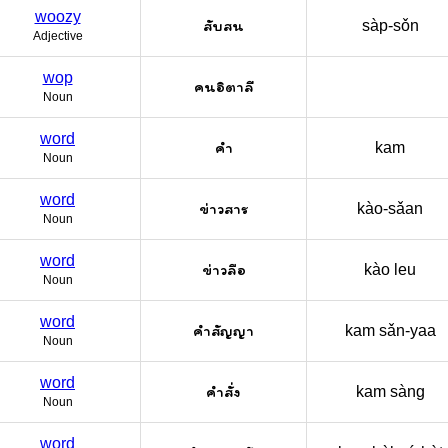
woozy
สับสน
sàp-sǒn
Adjective
wop
คนอิตาลี
Noun
word
คำ
kam
Noun
word
ข่าวสาร
kào-sǎan
Noun
word
ข่าวลือ
kào leu
Noun
word
คำสัญญา
kam sǎn-yaa
Noun
word
คำสั่ง
kam sàng
Noun
word