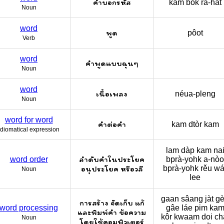
คำบอกรหัส
kam bòk rá-hàt
Noun
word
พูด
pôot
Verb
word
คำพูดแบบฉุนๆ
Noun
word
เนื้อเพลง
néua-pleng
Noun
word for word
คำต่อคำ
kam dtòr kam
Idiomatical expression
lam dàp kam na
ลำดับคำในประโยค
word order
bprà-yohk a-nòo
อนุประโยค หรือวลี
bprà-yohk rěu wá
Noun
lee
gaan sâang jàt ge
การสร้าง จัดเก็บ แก้
word processing
gâe láe pim ka
และพิมพ์คำ ข้อความ
kôr kwaam doi cha
Noun
โดยใช้คอมพิวเตอร์