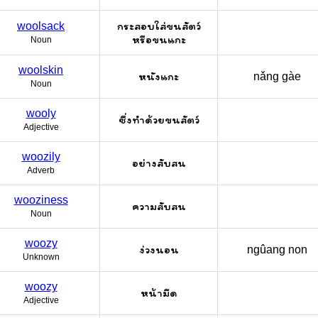
กระสอบใส่ขนสัตว์
woolsack
หรือขนแกะ
Noun
woolskin
หนังแกะ
nǎng gàe
Noun
wooly
ซึ่งทำด้วยขนสัตว์
Adjective
woozily
อย่างสับสน
Adverb
wooziness
ความสับสน
Noun
woozy
ง่วงนอน
ngûang non
Unknown
woozy
หน้ามืด
Adjective