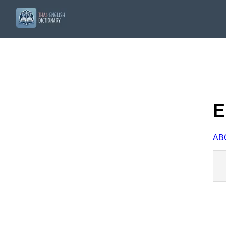
E
A
B