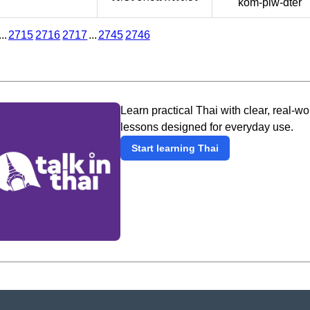
kom-piw-dter
...
2715
2716
2717
...
2745
2746
Learn practical Thai with clear, real-wo
lessons designed for everyday use.
Start learning Thai