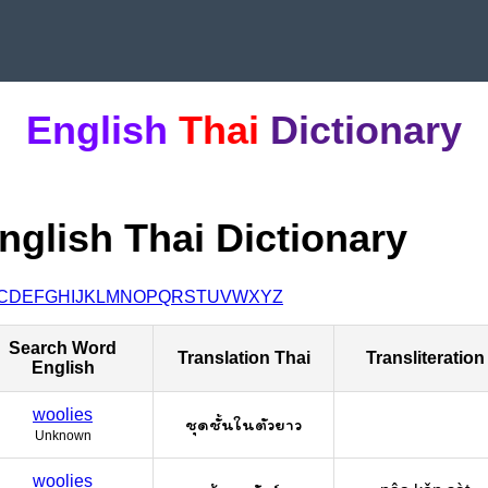
English
Thai
Dictionary
nglish Thai Dictionary
C
D
E
F
G
H
I
J
K
L
M
N
O
P
Q
R
S
T
U
V
W
X
Y
Z
Search Word
Translation Thai
Transliteration
English
woolies
ชุดชั้นในตัวยาว
Unknown
woolies