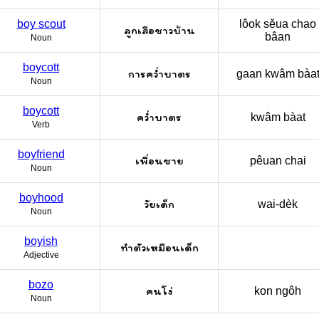
boy scout
lôok sěua chao
ลูกเสือชาวบ้าน
bâan
Noun
boycott
การคว่ำบาตร
gaan kwâm bàa
Noun
boycott
คว่ำบาตร
kwâm bàat
Verb
boyfriend
เพื่อนชาย
pêuan chai
Noun
boyhood
วัยเด็ก
wai-dèk
Noun
boyish
ทำตัวเหมือนเด็ก
Adjective
bozo
คนโง่
kon ngôh
Noun