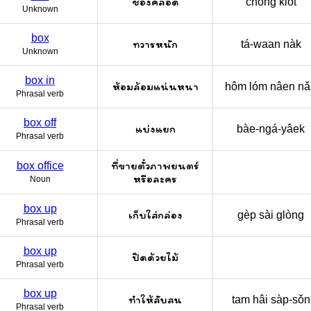
ช่องคลอด
chông klôt
Unknown
box
ทวารหนัก
tá-waan nàk
Unknown
box in
ห้อมล้อมแน่นหนา
hôm lóm nâen na
Phrasal verb
box off
แบ่งแยก
bàe-ngá-yâek
Phrasal verb
ที่ขายตั๋วภาพยนตร์
box office
หรือละคร
Noun
box up
เก็บใส่กล่อง
gèp sài glòng
Phrasal verb
box up
ปิดด้วยไม้
Phrasal verb
box up
ทำให้สับสน
tam hâi sàp-sǒn
Phrasal verb