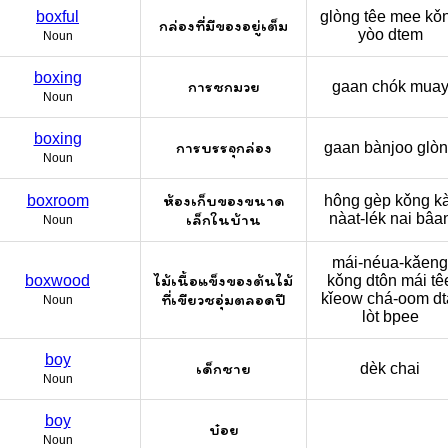
boxful
glòng têe mee kǒ
กล่องที่มีของอยู่เต็ม
yòo dtem
Noun
boxing
การชกมวย
gaan chók mua
Noun
boxing
การบรรจุกล่อง
gaan bànjoo glò
Noun
ห้องเก็บของขนาด
boxroom
hông gèp kǒng ka
เล็กในบ้าน
nàat-lék nai bâa
Noun
mái-néua-kǎeng
ไม้เนื้อแข็งของต้นไม้
boxwood
kǒng dtôn mái tê
ที่เขียวชอุ่มตลอดปี
kǐeow chá-oom dta
Noun
lòt bpee
boy
เด็กชาย
dèk chai
Noun
boy
บ๋อย
Noun