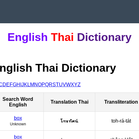
English
Thai
Dictionary
nglish Thai Dictionary
C
D
E
F
G
H
I
J
K
L
M
N
O
P
Q
R
S
T
U
V
W
X
Y
Z
Search Word
Translation Thai
Transliteration
English
box
โทรทัศน์
toh-rá-tát
Unknown
box