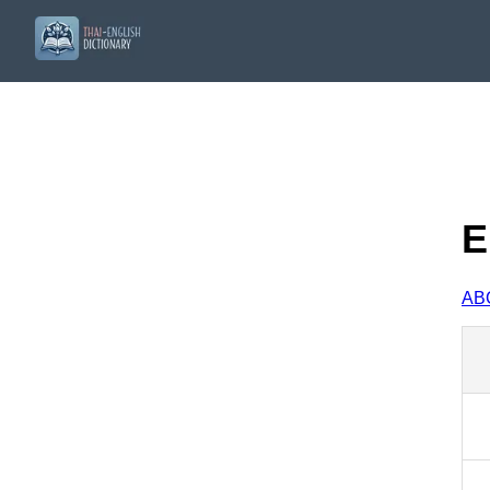
E
A
B