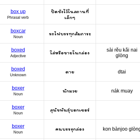
ปิดขังไว้ในสถานที่
box up
เล็กๆ
Phrasal verb
boxcar
รถไฟบรรทุกสัมภาระ
Noun
boxed
sài rěu kǎi nai
ใส่หรือขายในกล่อง
glòng
Adjective
boxed
ตาย
dtai
Unknown
boxer
นักมวย
nák muay
Noun
boxer
สุนัขพันธุ์บอกเซอร์
Noun
boxer
คนบรรจุกล่อง
kon bànjoo glòn
Noun