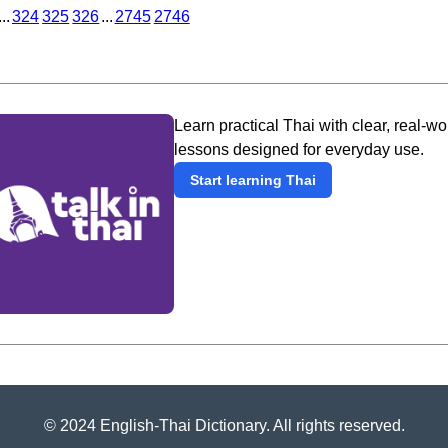
...
324
325
326
...
2745
2746
Learn practical Thai with clear, real-wo
lessons designed for everyday use.
Start learning Thai
© 2024 English-Thai Dictionary. All rights reserved.