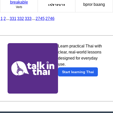
breakable
เปราะบาง
bpror baang
Verb
1
2
...
331
332
333
...
2745
2746
Learn practical Thai with
clear, real-world lessons
designed for everyday
use.
Start learning Thai