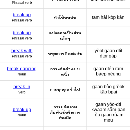
Phrasal verb
break up
ทำให้ขบขัน
tam hâi kòp kǎn
Phrasal verb
แบ่งออกเป็นส่วน
break up
เล็กๆ
Phrasal verb
break with
yòot gaan dtìt
หยุดการติดต่อกับ
dtòr gàp
Phrasal verb
การเต้นรำแบบ
break-dancing
gaan dtên ram
หนึ่ง
bàep nèung
Noun
break-in
gaan bòo gròok
การบุกรุกเข้าไป
kâo bpai
Verb
gaan yóo-dtì
การยุติความ
break-up
kwaam sǎm-pan
สัมพันธ์หรือการ
rěu gaan rûam
Noun
ร่วมมือ
meu