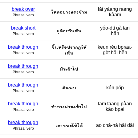
break over
lǎi yàang raeng
ไหลอย่างแรงข้าม
kâam
Phrasal verb
break short
yóo-dtì gà tan
ยุติกะทันหัน
hǎn
Phrasal verb
ขึ้นหรือปรากฏให้
break through
kêun rěu bpraa-
เห็น
gòt hâi hěn
Phrasal verb
break through
ฝ่าเข้าไป
Phrasal verb
break through
ค้นพบ
kón póp
Phrasal verb
break through
tam taang pàan
ทำทางผ่านเข้าไป
kâo bpai
Phrasal verb
break through
เอาชนะให้ได้
ao chá-ná hâi dâi
Phrasal verb