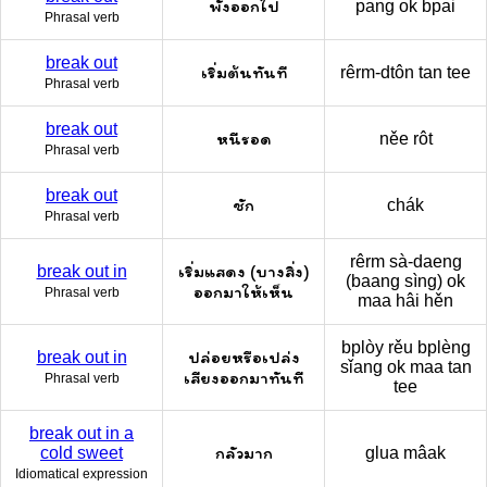
พังออกไป
pang ok bpai
Phrasal verb
break out
เริ่มต้นทันที
rêrm-dtôn tan tee
Phrasal verb
break out
หนีรอด
něe rôt
Phrasal verb
break out
ชัก
chák
Phrasal verb
rêrm sà-daeng
เริ่มแสดง (บางสิ่ง)
break out in
(baang sìng) ok
ออกมาให้เห็น
Phrasal verb
maa hâi hěn
bplòy rěu bplèng
ปล่อยหรือเปล่ง
break out in
sǐang ok maa tan
เสียงออกมาทันที
Phrasal verb
tee
break out in a
กลัวมาก
cold sweet
glua mâak
Idiomatical expression