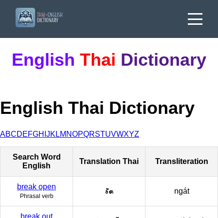
English
Thai
Dictionary
English Thai Dictionary
A
B
C
D
E
F
G
H
I
J
K
L
M
N
O
P
Q
R
S
T
U
V
W
X
Y
Z
Search Word
Translation Thai
Transliteration
English
break open
งัด
ngát
Phrasal verb
break out