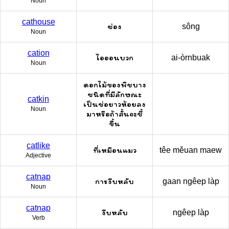
Noun
cathouse
ซ่อง
sông
Noun
cation
ไอออนบวก
ai-òrnbuak
Noun
ดอกไม้ของพืชบาง
ชนิดที่มีลักษณะ
catkin
เป็นช่อยาวห้อยลง
Noun
มาหรือถ้าสั้นจะชี้
ขึ้น
catlike
ที่เหมือนแมว
têe měuan maew
Adjective
catnap
การงีบหลับ
gaan ngêep làp
Noun
catnap
งีบหลับ
ngêep làp
Verb