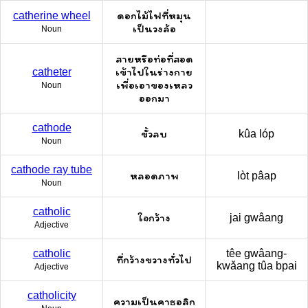
ดอกไม้ไฟที่หมุน
catherine wheel
เป็นวงล้อ
Noun
สายหรือท่อที่สอด
เข้าไปในร่างกาย
catheter
เพื่อเอาของเหลว
Noun
ออกมา
cathode
ขั้วลบ
kûa lóp
Noun
cathode ray tube
หลอดภาพ
lòt pâap
Noun
catholic
ใจกว้าง
jai gwâang
Adjective
catholic
têe gwâang-
ที่กว้างขวางทั่วไป
kwǎang tûa bpai
Adjective
catholicity
ความเป็นคาธอลิก