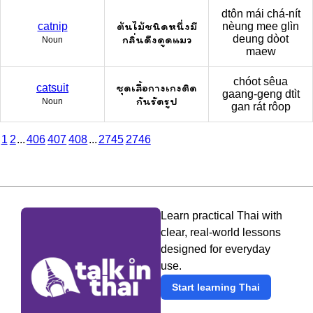
dtôn mái chá-nít
ต้นไม้ชนิดหนึ่งมี
catnip
nèung mee glìn
กลิ่นดึงดูดแมว
deung dòot
Noun
maew
chóot sêua
ชุดเสื้อกางเกงติด
catsuit
gaang-geng dtìt
กันรัดรูป
Noun
gan rát rôop
1
2
...
406
407
408
...
2745
2746
Learn practical Thai with
clear, real-world lessons
designed for everyday
use.
Start learning Thai