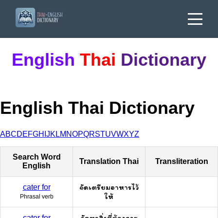
English
Thai
Dictionary
English Thai Dictionary
A
B
C
D
E
F
G
H
I
J
K
L
M
N
O
P
Q
R
S
T
U
V
W
X
Y
Z
Search Word
Translation Thai
Transliteration
English
จัดเตรียมอาหารไว้
cater for
ให้
Phrasal verb
จัดหาสิ่งที่ต้องการ
cater for