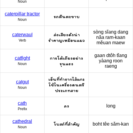
Noun
caterpillar tractor
รถตีนตะขาบ
Noun
sòng sǐang dang
ส่งเสียงดังน่า
caterwaul
nâa ram-kaan
รำคาญเหมือนแมว
Verb
měuan maew
gaan dtôh tǐang
การโต้เถียงอย่าง
catfight
yàang roon
รุนแรง
Noun
raeng
เอ็นที่ทำจากไส้แกะ
catgut
ใช้ในเครื่องดนตรี
Noun
ประเภทสาย
cath
ลง
long
Prefix
cathedral
โบสถ์ที่สำคัญ
boht têe sǎm-kan
Noun