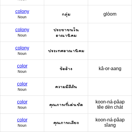
colony
กลุ่ม
glòom
Noun
ประชาชนใน
colony
อาณานิคม
Noun
colony
ประเทศอาณานิคม
Noun
color
ข้ออ้าง
kâ-or-aang
Noun
color
ความมีสีสัน
Noun
color
koon-ná-pâap
คุณภาพที่เด่นชัด
têe dèn chát
Noun
color
koon-ná-pâap
คุณภาพเสียง
sǐang
Noun