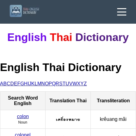
English
Thai
Dictionary
English Thai Dictionary
A
B
C
D
E
F
G
H
I
J
K
L
M
N
O
P
Q
R
S
T
U
V
W
X
Y
Z
Search Word
Translation Thai
Transliteration
English
colon
เครื่องหมาย
krêuang mǎi
Noun
colonel