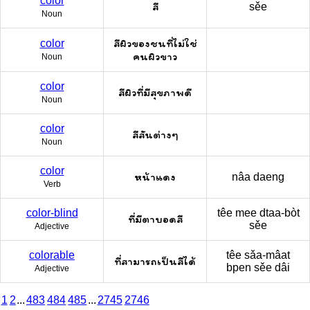
color
สี
sěe
Noun
สีผิวของชนที่ไม่ใช่
color
คนผิวขาว
Noun
color
สีผิวที่มีสุขภาพดี
Noun
color
สีสันต่างๆ
Noun
color
หน้าแดง
nâa daeng
Verb
color-blind
têe mee dtaa-bòt
ที่มีตาบอดสี
sěe
Adjective
colorable
têe sǎa-mâat
ที่สามารถเป็นสีได้
bpen sěe dâi
Adjective
1
2
...
483
484
485
...
2745
2746