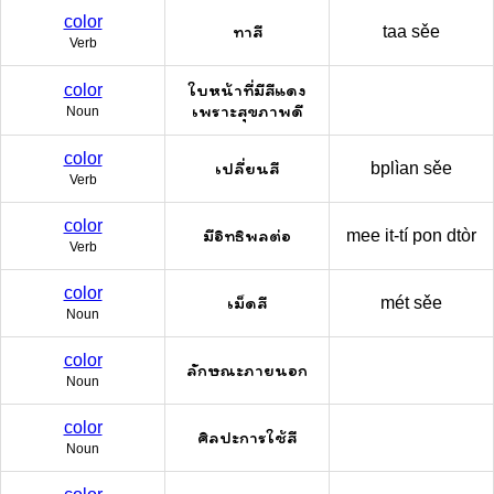
color
ทาสี
taa sěe
Verb
ใบหน้าที่มีสีแดง
color
เพราะสุขภาพดี
Noun
color
เปลี่ยนสี
bplìan sěe
Verb
color
มีอิทธิพลต่อ
mee it-tí pon dtòr
Verb
color
เม็ดสี
mét sěe
Noun
color
ลักษณะภายนอก
Noun
color
ศิลปะการใช้สี
Noun