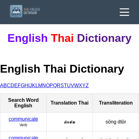
English
Thai
Dictionary
English Thai Dictionary
A
B
C
D
E
F
G
H
I
J
K
L
M
N
O
P
Q
R
S
T
U
V
W
X
Y
Z
Search Word
Translation Thai
Transliteration
English
communicate
ส่งต่อ
sòng dtòr
Verb
communicate