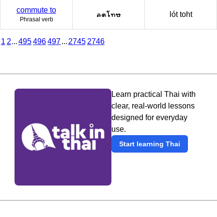
commute to
ลดโทษ
lót toht
Phrasal verb
1
2
...
495
496
497
...
2745
2746
Learn practical Thai with
clear, real-world lessons
designed for everyday
use.
Start learning Thai