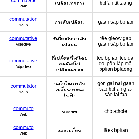
commutate
เปลี่ยนทิศทาง
bplìan tít taang
Verb
commutation
การสับเปลี่ยน
gaan sàp bplìan
Noun
ที่เกี่ยวกับการสับ
commutative
têe gìeow gàp
เปลี่ยน
gaan sàp bplìan
Adjective
ที่เปลี่ยนที่ได้โดย
têe bplìan têe dâi
commutative
ผลลัพธ์ไม่
doi pǒn-láp mâi
Adjective
bplìan bplaeng
เปลี่ยนแปลง
กลไกในการสับ
gon gai nai gaan
commutator
เปลี่ยนกระแส
sàp bplìan grà-
Noun
sàe fai fáa
ไฟฟ้า
commute
ชดเชย
chót-choie
Verb
commute
แลกเปลี่ยน
lâek bplìan
Verb