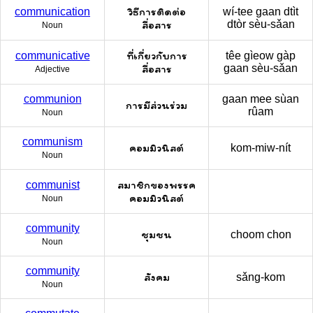
วิธีการติดต่อ
communication
wí-tee gaan dtìt
สื่อสาร
dtòr sèu-sǎan
Noun
ที่เกี่ยวกับการ
communicative
têe gìeow gàp
สื่อสาร
gaan sèu-sǎan
Adjective
communion
gaan mee sùan
การมีส่วนร่วม
rûam
Noun
communism
คอมมิวนิสต์
kom-miw-nít
Noun
สมาชิกของพรรค
communist
คอมมิวนิสต์
Noun
community
ชุมชน
choom chon
Noun
community
สังคม
sǎng-kom
Noun