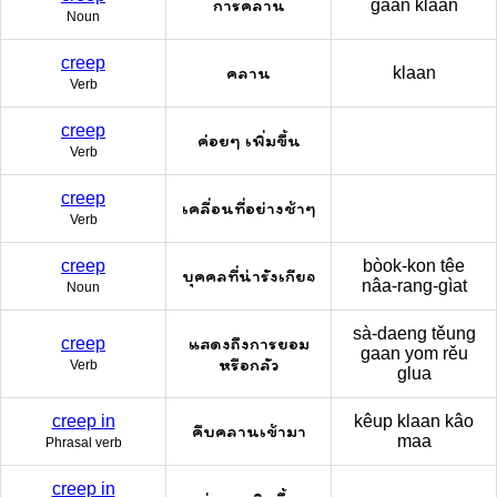
การคลาน
gaan klaan
Noun
creep
คลาน
klaan
Verb
creep
ค่อยๆ เพิ่มขึ้น
Verb
creep
เคลื่อนที่อย่างช้าๆ
Verb
creep
bòok-kon têe
บุคคลที่น่ารังเกียจ
nâa-rang-gìat
Noun
sà-daeng těung
แสดงถึงการยอม
creep
gaan yom rěu
หรือกลัว
Verb
glua
creep in
kêup klaan kâo
คืบคลานเข้ามา
maa
Phrasal verb
creep in