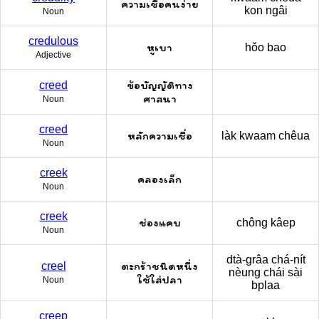
ความเชื่อคนง่าย
kon ngâi
Noun
credulous
หูเบา
hǒo bao
Adjective
ข้อบัญญัติทาง
creed
ศาสนา
Noun
creed
หลักความเชื่อ
làk kwaam chêua
Noun
creek
คลองเล็ก
Noun
creek
ช่องแคบ
chông kâep
Noun
dtà-grâa chá-nít
ตะกร้าชนิดหนึ่ง
creel
nèung chái sài
ใช้ใส่ปลา
Noun
bplaa
creep