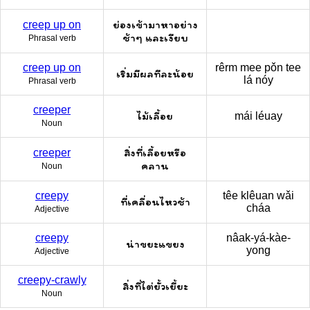
ย่องเข้ามาหาอย่าง
creep up on
ช้าๆ และเงียบ
Phrasal verb
creep up on
rêrm mee pǒn tee
เริ่มมีผลทีละน้อย
lá nóy
Phrasal verb
creeper
ไม้เลื้อย
mái léuay
Noun
สิ่งที่เลื้อยหรือ
creeper
คลาน
Noun
creepy
têe klêuan wǎi
ที่เคลื่อนไหวช้า
cháa
Adjective
creepy
nâak-yá-kàe-
น่าขยะแขยง
yong
Adjective
creepy-crawly
สิ่งที่ไต่ยั้วเยี้ยะ
Noun