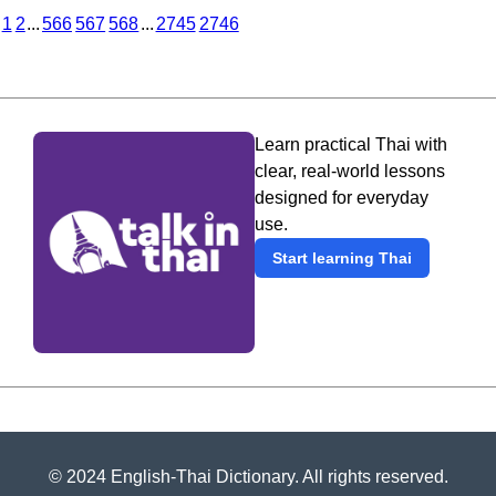
1
2
...
566
567
568
...
2745
2746
Learn practical Thai with
clear, real-world lessons
designed for everyday
use.
Start learning Thai
© 2024 English-Thai Dictionary. All rights reserved.