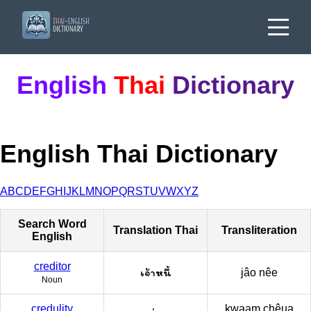
English
Thai
Dictionary
English Thai Dictionary
A
B
C
D
E
F
G
H
I
J
K
L
M
N
O
P
Q
R
S
T
U
V
W
X
Y
Z
Search Word
Translation Thai
Transliteration
English
creditor
เจ้าหนี้
jâo nêe
Noun
credulity
kwaam chêua