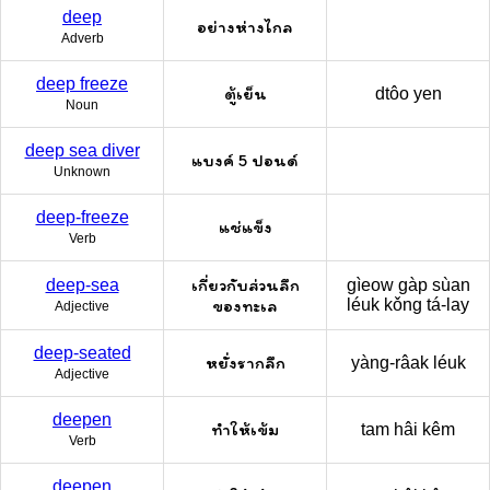
deep
อย่างห่างไกล
Adverb
deep freeze
ตู้เย็น
dtôo yen
Noun
deep sea diver
แบงค์ 5 ปอนด์
Unknown
deep-freeze
แช่แข็ง
Verb
เกี่ยวกับส่วนลึก
deep-sea
gìeow gàp sùan
ของทะเล
léuk kǒng tá-lay
Adjective
deep-seated
หยั่งรากลึก
yàng-râak léuk
Adjective
deepen
ทำให้เข้ม
tam hâi kêm
Verb
deepen