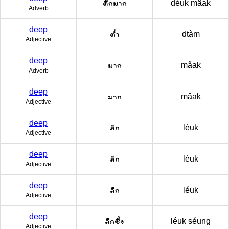
ดึกมาก
dèuk mâak
Adverb
deep
ต่ำ
dtàm
Adjective
deep
มาก
mâak
Adverb
deep
มาก
mâak
Adjective
deep
ลึก
léuk
Adjective
deep
ลึก
léuk
Adjective
deep
ลึก
léuk
Adjective
deep
ลึกซึ้ง
léuk séung
Adjective