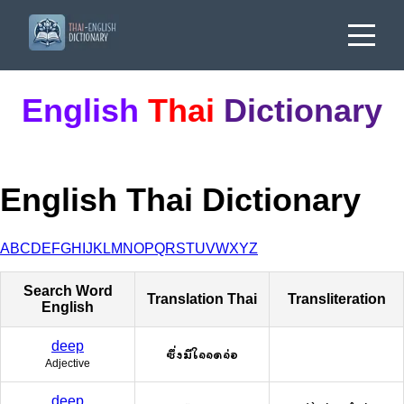
English
Thai
Dictionary
English Thai Dictionary
A
B
C
D
E
F
G
H
I
J
K
L
M
N
O
P
Q
R
S
T
U
V
W
X
Y
Z
Search Word
Translation Thai
Transliteration
English
deep
ซึ่งมีใจจดจ่อ
Adjective
deep