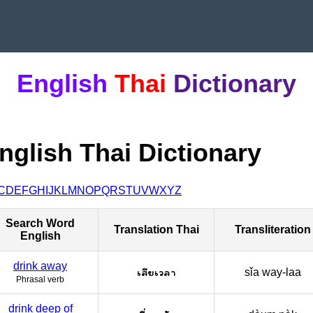
English
Thai
Dictionary
nglish Thai Dictionary
C
D
E
F
G
H
I
J
K
L
M
N
O
P
Q
R
S
T
U
V
W
X
Y
Z
Search Word
Translation Thai
Transliteration
English
drink away
เสียเวลา
sǐa way-laa
Phrasal verb
drink deep of