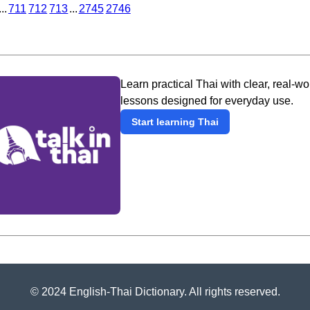
...
711
712
713
...
2745
2746
Learn practical Thai with clear, real-wo
lessons designed for everyday use.
Start learning Thai
© 2024 English-Thai Dictionary. All rights reserved.