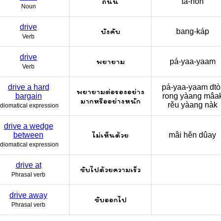
ถนน
tà-nǒn
Noun
drive
บังคับ
bang-káp
Verb
drive
พยายาม
pá-yaa-yaam
Verb
drive a hard
pá-yaa-yaam dtò
พยายามต่อรองอย่าง
bargain
rong yàang mâa
มากหรืออย่างหนัก
rěu yàang nàk
Idiomatical expression
drive a wedge
ไม่เห็นด้วย
between
mâi hěn dûay
Idiomatical expression
drive at
ขับไปด้วยความเร็ว
Phrasal verb
drive away
ขับออกไป
Phrasal verb