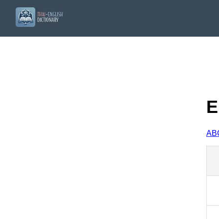
E
A
B