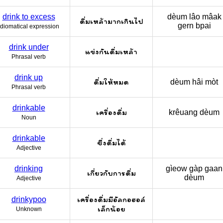
drink to excess
dèum lâo mâak
ดื่มเหล้ามากเกินไป
gern bpai
Idiomatical expression
drink under
แข่งกันดื่มเหล้า
Phrasal verb
drink up
ดื่มให้หมด
dèum hâi mòt
Phrasal verb
drinkable
เครื่องดื่ม
krêuang dèum
Noun
drinkable
ซึ่งดื่มได้
Adjective
drinking
gìeow gàp gaan
เกี่ยวกับการดื่ม
dèum
Adjective
เครื่องดื่มมีอัลกอฮอล์
drinkypoo
เล็กน้อย
Unknown