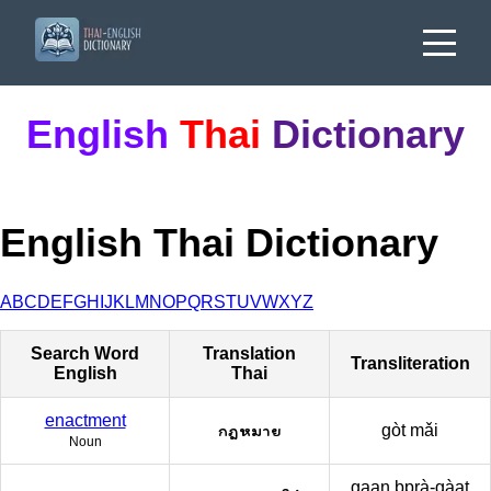
English
Thai
Dictionary
English Thai Dictionary
A
B
C
D
E
F
G
H
I
J
K
L
M
N
O
P
Q
R
S
T
U
V
W
X
Y
Z
Search Word
Translation
Transliteration
English
Thai
enactment
กฎหมาย
gòt mǎi
Noun
gaan bprà-gàat