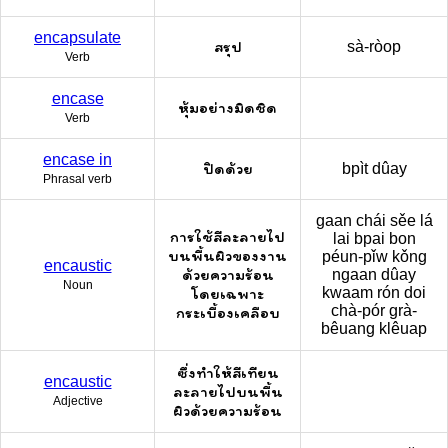
encapsulate
สรุป
sà-ròop
Verb
encase
หุ้มอย่างมิดชิด
Verb
encase in
ปิดด้วย
bpìt dûay
Phrasal verb
gaan chái sěe lá
การใช้สีละลายไป
lai bpai bon
บนพื้นผิวของงาน
péun-pǐw kǒng
encaustic
ด้วยความร้อน
ngaan dûay
Noun
โดยเฉพาะ
kwaam rón doi
chà-pór grà-
กระเบื้องเคลือบ
bêuang klêuap
ซึ่งทำให้สีเทียน
encaustic
ละลายไปบนพื้น
Adjective
ผิวด้วยความร้อน