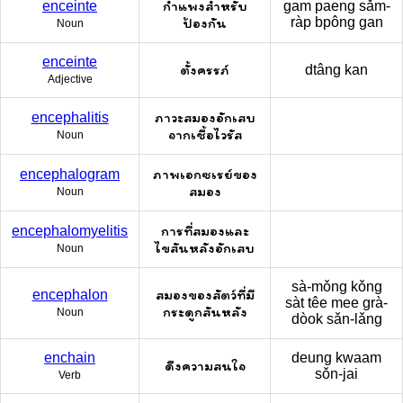
กำแพงสำหรับ
enceinte
gam paeng sǎm-
ป้องกัน
ràp bpông gan
Noun
enceinte
ตั้งครรภ์
dtâng kan
Adjective
ภาวะสมองอักเสบ
encephalitis
จากเชื้อไวรัส
Noun
ภาพเอกซเรย์ของ
encephalogram
สมอง
Noun
การที่สมองและ
encephalomyelitis
ไขสันหลังอักเสบ
Noun
sà-mǒng kǒng
สมองของสัตว์ที่มี
encephalon
sàt têe mee grà-
กระดูกสันหลัง
Noun
dòok sǎn-lǎng
enchain
deung kwaam
ดึงความสนใจ
sǒn-jai
Verb