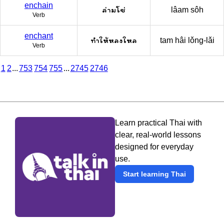
enchain
ล่ามโซ่
lâam sôh
Verb
enchant
ทำให้หลงใหล
tam hâi lǒng-lǎi
Verb
1
2
...
753
754
755
...
2745
2746
Learn practical Thai with
clear, real-world lessons
designed for everyday
use.
Start learning Thai