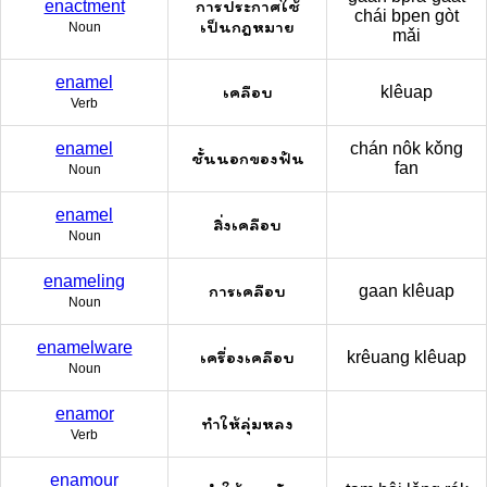
การประกาศใช้
enactment
chái bpen gòt
เป็นกฎหมาย
Noun
mǎi
enamel
เคลือบ
klêuap
Verb
enamel
chán nôk kǒng
ชั้นนอกของฟัน
fan
Noun
enamel
สิ่งเคลือบ
Noun
enameling
การเคลือบ
gaan klêuap
Noun
enamelware
เครื่องเคลือบ
krêuang klêuap
Noun
enamor
ทำให้ลุ่มหลง
Verb
enamour