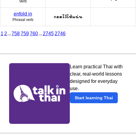
Verb
enfold in
กอดไว้ให้แน่น
Phrasal verb
1
2
...
758
759
760
...
2745
2746
Learn practical Thai with
clear, real-world lessons
designed for everyday
use.
Start learning Thai