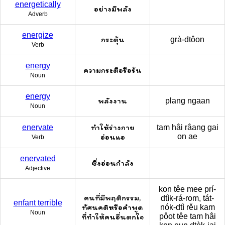
energetically
อย่างมีพลัง
Adverb
energize
กระตุ้น
grà-dtôon
Verb
energy
ความกระตือรือร้น
Noun
energy
พลังงาน
plang ngaan
Noun
ทำให้ร่างกาย
enervate
tam hâi râang gai
อ่อนแอ
on ae
Verb
enervated
ซึ่งอ่อนกำลัง
Adjective
kon têe mee prí-
คนที่มีพฤติกรรม,
dtìk-rá-rom, tát-
enfant terrible
ทัศนคติหรือคำพูด
nók-dtì rěu kam
Noun
ที่ทำให้คนอื่นตกใจ
pôot têe tam hâi