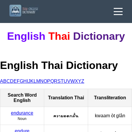
English
Thai
Dictionary
English Thai Dictionary
A
B
C
D
E
F
G
H
I
J
K
L
M
N
O
P
Q
R
S
T
U
V
W
X
Y
Z
Search Word
Translation Thai
Transliteration
English
endurance
ความอดกลั้น
kwaam òt glân
Noun
endure