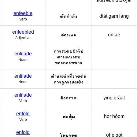
kon eun dtòk-jai
enfeeble
ตัดกำลัง
dtàt gam lang
Verb
enfeebled
อ่อนแอ
on ae
Adjective
การระดมยิงไป
enfilade
ตามแนวรบ
Noun
ของกองทหาร
ตำแหน่งที่ง่ายต่อ
enfilade
การถูกระดมยิง
Noun
enfilade
ยิงกราด
ying gràat
Verb
enfold
ห่อหุ้ม
hòr hôom
Verb
enfold
โอบกอด
ohp gòt