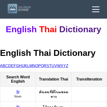
English
Thai
Dictionary
English Thai Dictionary
A
B
C
D
E
F
G
H
I
J
K
L
M
N
O
P
Q
R
S
T
U
V
W
X
Y
Z
Search Word
Translation Thai
Transliteration
English
ต้นสนที่มีใบแหลม
fir
ยาว
Noun
ไม้ของต้นสน
fir