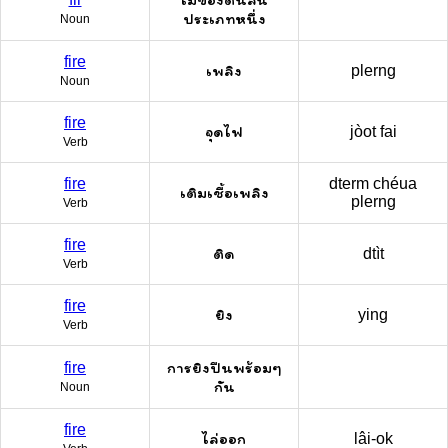
ประเภทหนึ่ง
Noun
fire
เพลิง
plerng
Noun
fire
จุดไฟ
jòot fai
Verb
fire
dterm chéua
เติมเชื้อเพลิง
plerng
Verb
fire
ติด
dtìt
Verb
fire
ยิง
ying
Verb
การยิงปืนพร้อมๆ
fire
กัน
Noun
fire
ไล่ออก
lâi-ok