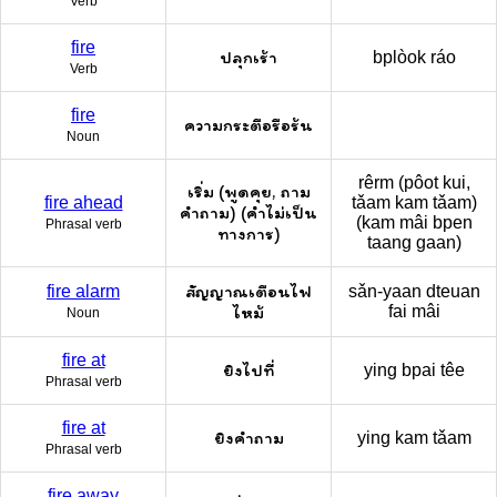
Verb
fire
ปลุกเร้า
bplòok ráo
Verb
fire
ความกระตือรือร้น
Noun
rêrm (pôot kui,
เริ่ม (พูดคุย, ถาม
fire ahead
tǎam kam tǎam)
คำถาม) (คำไม่เป็น
(kam mâi bpen
Phrasal verb
ทางการ)
taang gaan)
สัญญาณเตือนไฟ
fire alarm
sǎn-yaan dteuan
ไหม้
fai mâi
Noun
fire at
ยิงไปที่
ying bpai têe
Phrasal verb
fire at
ยิงคำถาม
ying kam tǎam
Phrasal verb
fire away