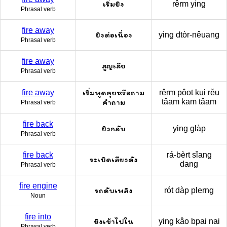
เริ่มยิง
rêrm ying
Phrasal verb
fire away
ยิงต่อเนื่อง
ying dtòr-nêuang
Phrasal verb
fire away
สูญเสีย
Phrasal verb
เริ่มพูดคุยหรือถาม
fire away
rêrm pôot kui rěu
คำถาม
tǎam kam tǎam
Phrasal verb
fire back
ยิงกลับ
ying glàp
Phrasal verb
fire back
rá-bèrt sǐang
ระเบิดเสียงดัง
dang
Phrasal verb
fire engine
รถดับเพลิง
rót dàp plerng
Noun
fire into
ยิงเข้าไปใน
ying kâo bpai nai
Phrasal verb