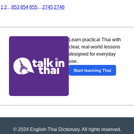
1
2
...
853
854
855
...
2745
2746
Learn practical Thai with
clear, real-world lessons
designed for everyday
use.
Start learning Thai
© 2024 English-Thai Dictionary. All rights reserved.