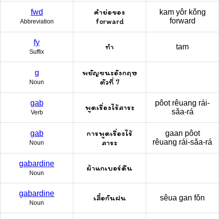
คำย่อของ
fwd
kam yôr kǒng
forward
forward
Abbreviation
fy
ทำ
tam
Suffix
พยัญชนะอังกฤษ
g
ตัวที่ 7
Noun
gab
pôot rêuang rái-
พูดเรื่องไร้สาระ
sǎa-rá
Verb
การพูดเรื่องไร้
gab
gaan pôot
สาระ
rêuang rái-sǎa-rá
Noun
gabardine
ผ้าแกเบอร์ดีน
Noun
gabardine
เสื้อกันฝน
sêua gan fǒn
Noun