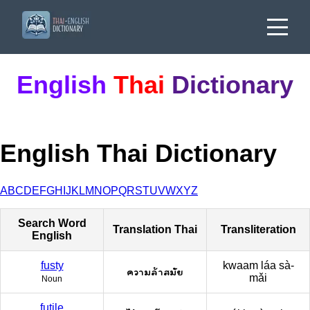
English
Thai
Dictionary
English Thai Dictionary
A
B
C
D
E
F
G
H
I
J
K
L
M
N
O
P
Q
R
S
T
U
V
W
X
Y
Z
Search Word
Translation Thai
Transliteration
English
fusty
kwaam láa sà-
ความล้าสมัย
mǎi
Noun
futile