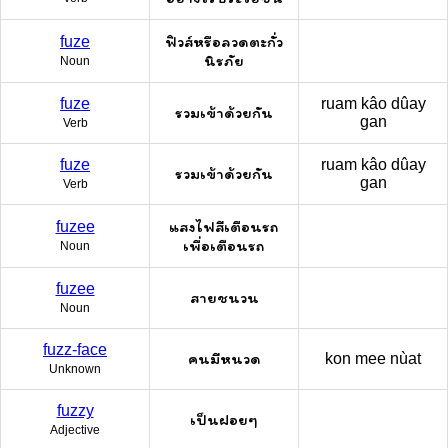
ฟิวส์หรือลวดตะกั่ว
fuze
นิรภัย
Noun
fuze
ruam kâo dûay
รวมเข้าด้วยกัน
gan
Verb
fuze
ruam kâo dûay
รวมเข้าด้วยกัน
gan
Verb
แสงไฟสีเตือนรถ
fuzee
เพื่อเตือนรถ
Noun
fuzee
สายชนวน
Noun
fuzz-face
คนมีหนวด
kon mee nùat
Unknown
fuzzy
เป็นฝอยๆ
Adjective