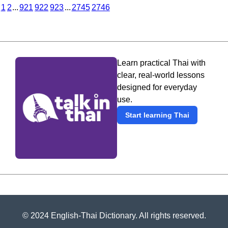
1
2
...
921
922
923
...
2745
2746
Learn practical Thai with
clear, real-world lessons
designed for everyday
use.
Start learning Thai
© 2024 English-Thai Dictionary. All rights reserved.