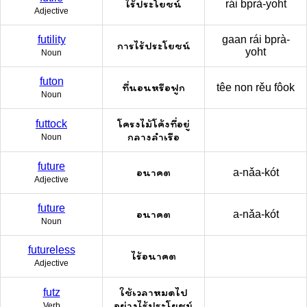
ไร้ประโยชน์
rái bprà-yoht
Adjective
futility
gaan rái bprà-
การไร้ประโยชน์
yoht
Noun
futon
ที่นอนหรือฟูก
têe non rěu fôok
Noun
โครงไม้โค้งที่อยู่
futtock
กลางลำเรือ
Noun
future
อนาคต
a-nǎa-kót
Adjective
future
อนาคต
a-nǎa-kót
Noun
futureless
ไร้อนาคต
Adjective
ใช้เวลาหมดไป
futz
อย่างไร้ประโยชน์
Verb