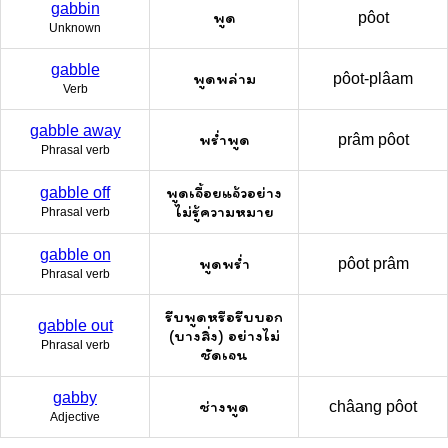
gabbin
พูด
pôot
Unknown
gabble
พูดพล่าม
pôot-plâam
Verb
gabble away
พร่ำพูด
prâm pôot
Phrasal verb
พูดเจื้อยแจ้วอย่าง
gabble off
ไม่รู้ความหมาย
Phrasal verb
gabble on
พูดพร่ำ
pôot prâm
Phrasal verb
รีบพูดหรือรีบบอก
gabble out
(บางสิ่ง) อย่างไม่
Phrasal verb
ชัดเจน
gabby
ช่างพูด
châang pôot
Adjective