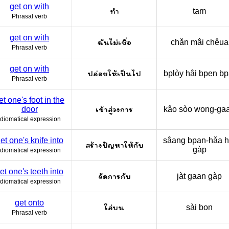
get on with
ทำ
tam
Phrasal verb
get on with
ฉันไม่เชื่อ
chǎn mâi chêua
Phrasal verb
get on with
ปล่อยให้เป็นไป
bplòy hâi bpen bp
Phrasal verb
et one's foot in the
เข้าสู่วงการ
door
kâo sòo wong-ga
Idiomatical expression
et one's knife into
sâang bpan-hǎa ha
สร้างปัญหาให้กับ
gàp
Idiomatical expression
et one's teeth into
จัดการกับ
jàt gaan gàp
Idiomatical expression
get onto
ใส่บน
sài bon
Phrasal verb