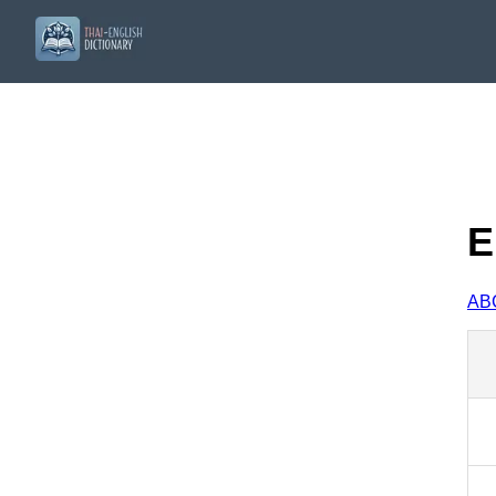
E
A
B