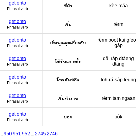
get onto
ขี่ม้า
kèe máa
Phrasal verb
get onto
เริ่ม
rêrm
Phrasal verb
get onto
rêrm pôot kui gìe
เริ่มพูดคุยเกี่ยวกับ
gàp
Phrasal verb
get onto
dâi ráp dtàeng
ได้รับแต่งตั้ง
dtâng
Phrasal verb
get onto
โทรศัพท์ถึง
toh-rá-sàp těung
Phrasal verb
get onto
เริ่มทำงาน
rêrm tam ngaan
Phrasal verb
get onto
บอก
bòk
Phrasal verb
...
950
951
952
...
2745
2746