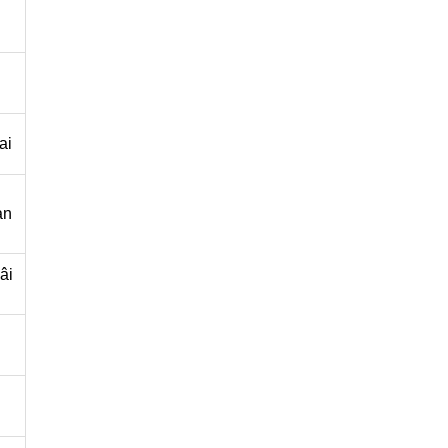
ai
an
̂i