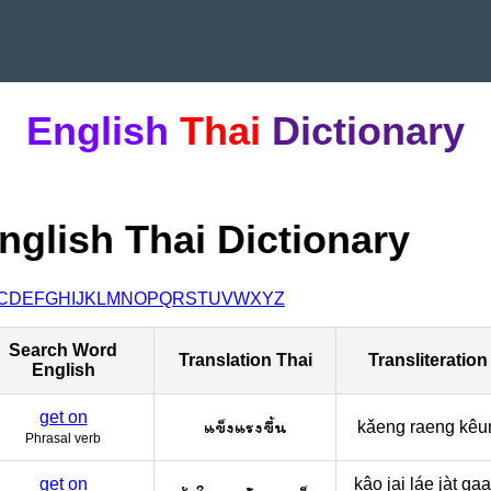
English
Thai
Dictionary
nglish Thai Dictionary
C
D
E
F
G
H
I
J
K
L
M
N
O
P
Q
R
S
T
U
V
W
X
Y
Z
Search Word
Translation Thai
Transliteration
English
get on
แข็งแรงขึ้น
kǎeng raeng kêu
Phrasal verb
get on
kâo jai láe jàt ga