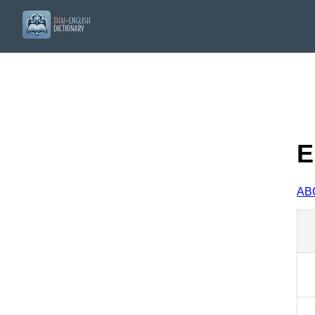
E
A
B