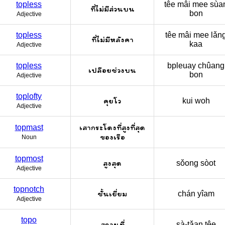
topless
têe mâi mee sùa
ที่ไม่มีส่วนบน
bon
Adjective
topless
têe mâi mee lǎn
ที่ไม่มีหลังคา
kaa
Adjective
topless
bpleuay chûang
เปลือยช่วงบน
bon
Adjective
toplofty
คุยโว
kui woh
Adjective
เสากระโดงที่สูงที่สุด
topmast
ของเรือ
Noun
topmost
สูงสุด
sǒong sòot
Adjective
topnotch
ชั้นเยี่ยม
chán yîam
Adjective
topo
สถานที่
sà-tǎan têe