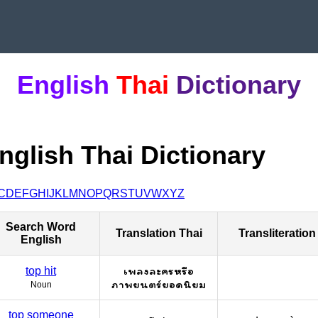
English
Thai
Dictionary
nglish Thai Dictionary
C
D
E
F
G
H
I
J
K
L
M
N
O
P
Q
R
S
T
U
V
W
X
Y
Z
Search Word
Translation Thai
Transliteration
English
เพลงละครหรือ
top hit
ภาพยนตร์ยอดนิยม
Noun
top someone