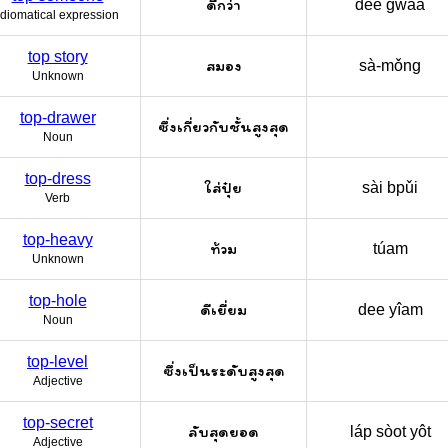
ดีกว่า
dee gwàa
Idiomatical expression
top story
สมอง
sà-mǒng
Unknown
top-drawer
ซึ่งเกี่ยวกับชั้นสูงสุด
Noun
top-dress
ใส่ปุ๋ย
sài bpǔi
Verb
top-heavy
ท้วม
túam
Unknown
top-hole
ดีเยี่ยม
dee yîam
Noun
top-level
ซึ่งเป็นระดับสูงสุด
Adjective
top-secret
ลับสุดยอด
láp sòot yôt
Adjective