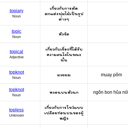
เกี่ยวกับการตัด
topiary
ตกแต่งพุ่มไม้เป็นรูป
Noun
ต่างๆ
topic
หัวข้อ
Noun
เกี่ยวกับเรื่องที่ได้รับ
topical
ความสนใจในขณะ
Adjective
นั้น
topknot
มวยผม
muay pǒm
Noun
topknot
หงอนบนหัวนก
ngǒn bon hǔa nó
Noun
เกี่ยวกับการโชว์แบบ
topless
เปลือยท่อนบนของผู้
Unknown
หญิง