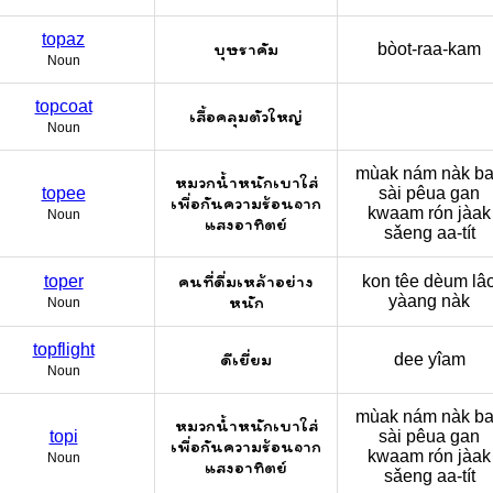
topaz
บุษราคัม
bòot-raa-kam
Noun
topcoat
เสื้อคลุมตัวใหญ่
Noun
mùak nám nàk b
หมวกน้ำหนักเบาใส่
topee
sài pêua gan
เพื่อกันความร้อนจาก
kwaam rón jàak
Noun
แสงอาทิตย์
sǎeng aa-tít
คนที่ดื่มเหล้าอย่าง
toper
kon têe dèum lâ
หนัก
yàang nàk
Noun
topflight
ดีเยี่ยม
dee yîam
Noun
mùak nám nàk b
หมวกน้ำหนักเบาใส่
topi
sài pêua gan
เพื่อกันความร้อนจาก
kwaam rón jàak
Noun
แสงอาทิตย์
sǎeng aa-tít