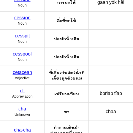
การยกให้
gaan yók hâi
Noun
cession
สิ่งที่ยกให้
Noun
cesspit
บ่อพักน้ำเสีย
Noun
cesspool
บ่อพักน้ำเสีย
Noun
ที่เกี่ยวกับสัตว์น้ำที่
cetacean
เลี้ยงลูกด้วยนม
Adjective
cf.
เปรียบเทียบ
bprìap tîap
Abbreviation
cha
ชา
chaa
Unknown
ท่าการเต้นรำ
cha-cha
ประเภทหนึ่งของ