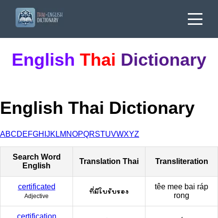
English
Thai
Dictionary
English Thai Dictionary
A
B
C
D
E
F
G
H
I
J
K
L
M
N
O
P
Q
R
S
T
U
V
W
X
Y
Z
Search Word
Translation Thai
Transliteration
English
certificated
têe mee bai ráp
ที่มีใบรับรอง
rong
Adjective
certification