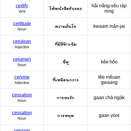
certify
hâi nǎng-sěu ráp
ให้หนังสือรับรอง
rong
Verb
certitude
ความมั่นใจ
kwaam mân-jai
Noun
cerulean
ที่มีสีฟ้าเข้ม
Adjective
cerumen
ขี้หู
kêe hǒo
Noun
cervine
têe měuan
ที่เหมือนกวาง
gwaang
Adjective
cessation
การชะงัก
gaan chá-ngák
Noun
cessation
การหยุด
gaan yòot
Noun
cession