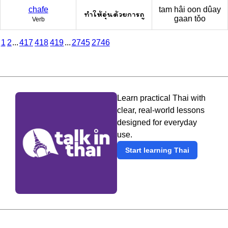
chafe
tam hâi oon dûay
ทำให้อุ่นด้วยการถู
gaan tǒo
Verb
1
2
...
417
418
419
...
2745
2746
Learn practical Thai with
clear, real-world lessons
designed for everyday
use.
Start learning Thai