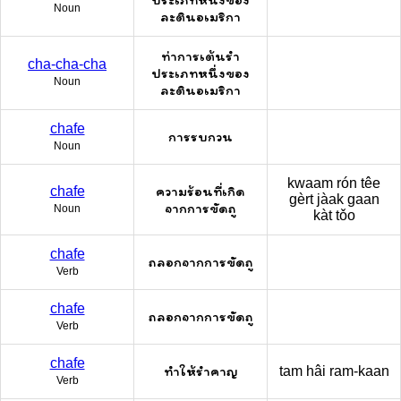
Noun
ละตินอเมริกา
ท่าการเต้นรำ
cha-cha-cha
ประเภทหนึ่งของ
Noun
ละตินอเมริกา
chafe
การรบกวน
Noun
kwaam rón têe
ความร้อนที่เกิด
chafe
gèrt jàak gaan
จากการขัดถู
Noun
kàt tǒo
chafe
ถลอกจากการขัดถู
Verb
chafe
ถลอกจากการขัดถู
Verb
chafe
ทำให้รำคาญ
tam hâi ram-kaan
Verb