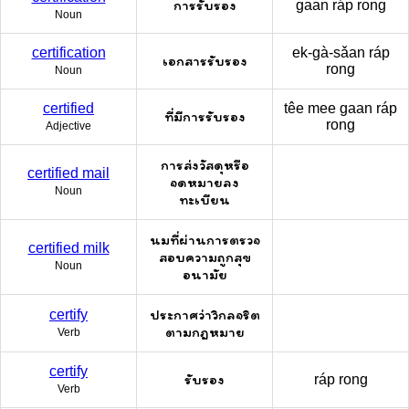
การรับรอง
gaan ráp rong
Noun
certification
ek-gà-sǎan ráp
เอกสารรับรอง
rong
Noun
certified
têe mee gaan ráp
ที่มีการรับรอง
rong
Adjective
การส่งวัสดุหรือ
certified mail
จดหมายลง
Noun
ทะเบียน
นมที่ผ่านการตรวจ
certified milk
สอบความถูกสุข
Noun
อนามัย
ประกาศว่าวิกลจริต
certify
ตามกฎหมาย
Verb
certify
รับรอง
ráp rong
Verb