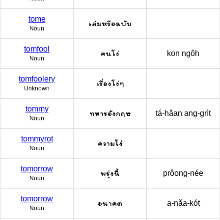
tome
เล่มหรือฉบับ
Noun
tomfool
คนโง่
kon ngôh
Noun
tomfoolery
เรื่องโง่ๆ
Unknown
tommy
ทหารอังกฤษ
tá-hǎan ang-grìt
Noun
tommyrot
ความโง่
Noun
tomorrow
พรุ่งนี้
prôong-née
Noun
tomorrow
อนาคต
a-nǎa-kót
Noun