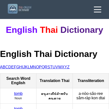
English
Thai
Dictionary
English Thai Dictionary
A
B
C
D
E
F
G
H
I
J
K
L
M
N
O
P
Q
R
S
T
U
V
W
X
Y
Z
Search Word
Translation Thai
Transliteration
English
อนุสาวรีย์สำหรับ
tomb
a-nòo-sǎo-ree
คนตาย
sǎm-ràp kon dtai
Noun
tomb