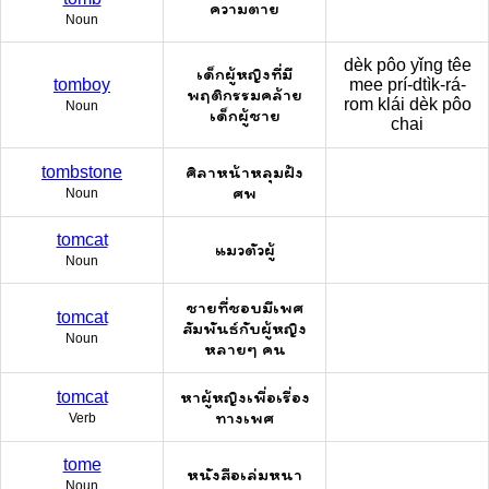
ความตาย
Noun
dèk pôo yǐng têe
เด็กผู้หญิงที่มี
tomboy
mee prí-dtìk-rá-
พฤติกรรมคล้าย
rom klái dèk pôo
Noun
เด็กผู้ชาย
chai
ศิลาหน้าหลุมฝัง
tombstone
ศพ
Noun
tomcat
แมวตัวผู้
Noun
ชายที่ชอบมีเพศ
tomcat
สัมพันธ์กับผู้หญิง
Noun
หลายๆ คน
หาผู้หญิงเพื่อเรื่อง
tomcat
ทางเพศ
Verb
tome
หนังสือเล่มหนา
Noun