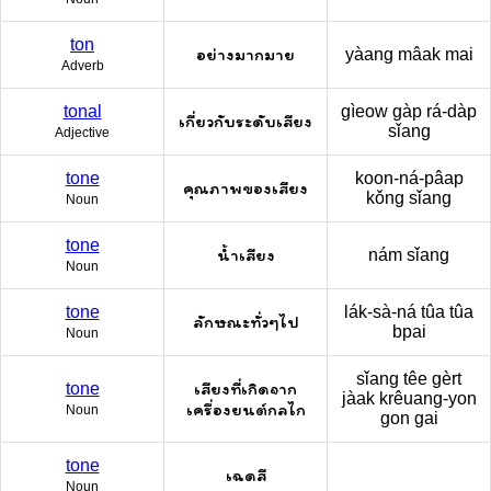
ton
อย่างมากมาย
yàang mâak mai
Adverb
tonal
gìeow gàp rá-dàp
เกี่ยวกับระดับเสียง
sǐang
Adjective
tone
koon-ná-pâap
คุณภาพของเสียง
kǒng sǐang
Noun
tone
น้ำเสียง
nám sǐang
Noun
tone
lák-sà-ná tûa tûa
ลักษณะทั่วๆไป
bpai
Noun
sǐang têe gèrt
เสียงที่เกิดจาก
tone
jàak krêuang-yon
เครื่องยนต์กลไก
Noun
gon gai
tone
เฉดสี
Noun