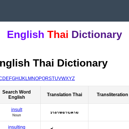
English
Thai
Dictionary
nglish Thai Dictionary
C
D
E
F
G
H
I
J
K
L
M
N
O
P
Q
R
S
T
U
V
W
X
Y
Z
Search Word
Translation Thai
Transliteration
English
insult
วาจาหยาบคาย
Noun
insulting