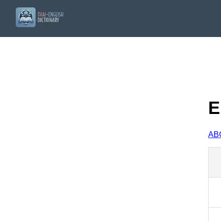
E
A
B